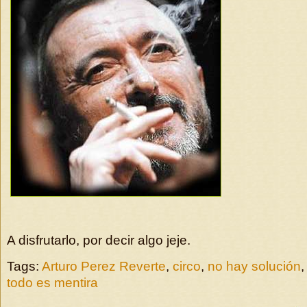
A disfrutarlo, por decir algo jeje.
Tags:
Arturo Perez Reverte
,
circo
,
no hay solución
todo es mentira