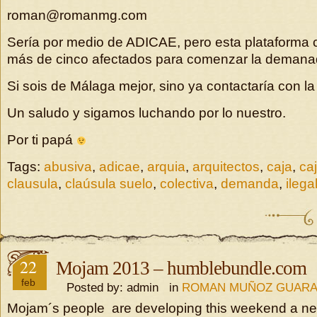
roman@romanmg.com
Sería por medio de ADICAE, pero esta plataforma 
más de cinco afectados para comenzar la demanad
Si sois de Málaga mejor, sino ya contactaría con la
Un saludo y sigamos luchando por lo nuestro.
Por ti papá
Tags:
abusiva
,
adicae
,
arquia
,
arquitectos
,
caja
,
ca
clausula
,
claúsula suelo
,
colectiva
,
demanda
,
ilega
22
Mojam 2013 – humblebundle.com
feb
Posted by: admin in
ROMAN MUÑOZ GUAR
Mojam´s people are developing this weekend a ne