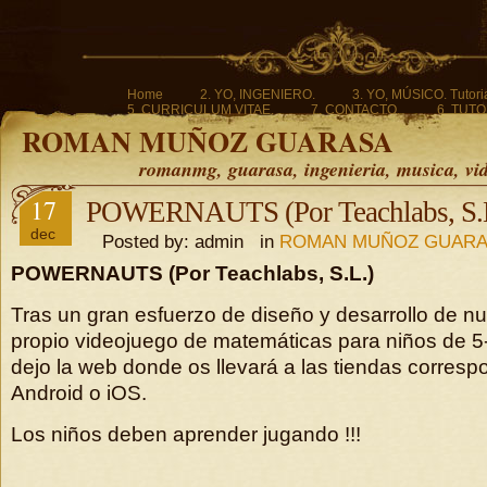
Home
2. YO, INGENIERO.
3. YO, MÚSICO. Tutoria
5. CURRICULUM VITAE.
7. CONTACTO.
6. TUTO
ROMAN MUÑOZ GUARASA
romanmg, guarasa, ingenieria, musica, vi
17
POWERNAUTS (Por Teachlabs, S.
dec
Posted by: admin in
ROMAN MUÑOZ GUAR
POWERNAUTS (Por Teachlabs, S.L.)
Tras un gran esfuerzo de diseño y desarrollo de n
propio videojuego de matemáticas para niños de 5-
dejo la web donde os llevará a las tiendas corresp
Android o iOS.
Los niños deben aprender jugando !!!