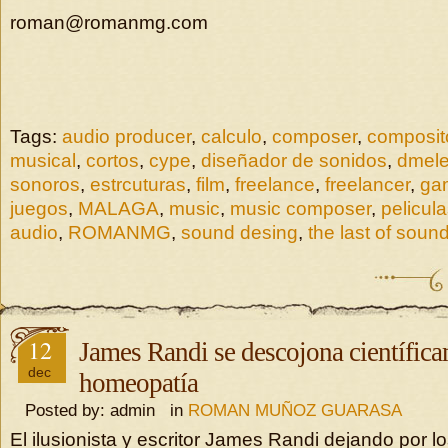
roman@romanmg.com
Tags:
audio producer
,
calculo
,
composer
,
composit
musical
,
cortos
,
cype
,
diseñador de sonidos
,
dmele
sonoros
,
estrcuturas
,
film
,
freelance
,
freelancer
,
ga
juegos
,
MALAGA
,
music
,
music composer
,
pelicul
audio
,
ROMANMG
,
sound desing
,
the last of soun
12
James Randi se descojona científica
dec
homeopatía
Posted by: admin in
ROMAN MUÑOZ GUARASA
El ilusionista y escritor James Randi dejando por lo