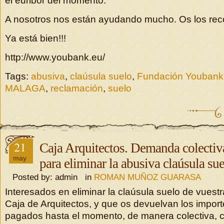
el euribor del momento.
A nosotros nos están ayudando mucho. Os los re
Ya está bien!!!
http://www.youbank.eu/
Tags:
abusiva
,
claúsula suelo
,
Fundación Youbank
MALAGA
,
reclamación
,
suelo
21
Caja Arquitectos. Demanda colectiv
may
para eliminar la abusiva claúsula sue
Posted by: admin in
ROMAN MUÑOZ GUARASA
Interesados en eliminar la claúsula suelo de vuest
Caja de Arquitectos, y que os devuelvan los import
pagados hasta el momento, de manera colectiva, c