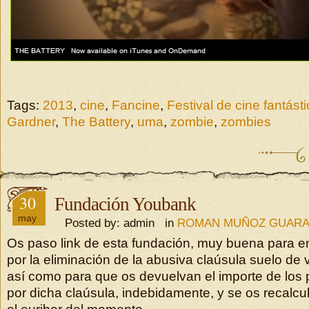
Tags:
2013
,
cine
,
Fancine
,
Festival de cine fantást
Gardner
,
The Battery
,
uma
,
zombie
,
zombies
30
Fundación Youbank
may
Posted by: admin in
ROMAN MUÑOZ GUAR
Os paso link de esta fundación, muy buena para e
por la eliminación de la abusiva claúsula suelo de 
así como para que os devuelvan el importe de los 
por dicha claúsula, indebidamente, y se os recalcu