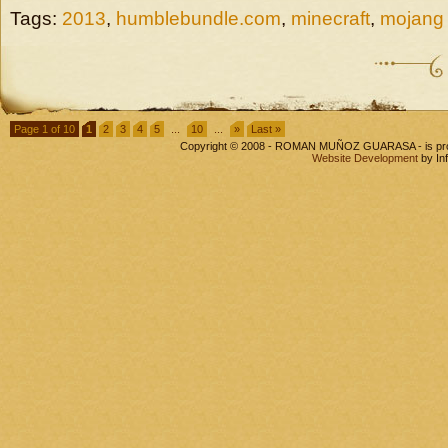
Tags:
2013
,
humblebundle.com
,
minecraft
,
mojang
Page 1 of 10
1
2
3
4
5
...
10
...
»
Last »
Copyright © 2008 - ROMAN MUÑOZ GUARASA - is pr
Website Development
by In