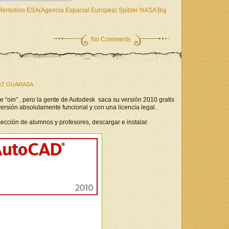
l Remolino ESA(Agencia Espacial Europea) Spitzer NASA Big
No Comments
Z GUARASA
 “oin” , pero la gente de Autodesk saca su versión 2010 gratis
versión absolutamente funcional y con una licencia legal.
sección de alumnos y profesores, descargar e instalar.