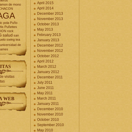
nieros
April 2015
jamon de mono
April 2014
CHACON
AGA
December 2013
November 2013
ic
pola
Puño
October 2013
is Puñettes
May 2013
CION
rock
February 2013
G
salud
san
uelo
swing
tea
January 2013
universidad de
December 2012
games
November 2012
October 2012
April 2012
ITAS
March 2012
January 2012
December 2011
itas
July 2011
June 2011
May 2011
A WEB
March 2011
January 2011
December 2010
November 2010
October 2010
September 2010
May 2010