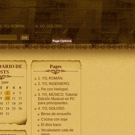
1. YO, ROMÁN.
4. YO, GOLOSO.
ARIO DE
Pages
STS
1. YO, ROMÁN.
y 2009
2. YO, INGENIERO.
T
F
S
S
Fin con Heliopol.
2
3
4
5
3. YO, MÚSICO. Tutorial
9
10
11
12
Edición Musical en PC
16
17
18
19
para principiantes.
23
24
25
26
4. YO, GOLOSO.
30
31
Birras de ensueño
»
Cocina con soja
El dios baco
Vocabulario cata de
vinos.