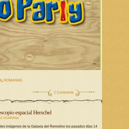
ty
,
ROMANMG
2 Comments
escopio espacial Herschel
Z GUARASA
entes imágenes de la Galaxia del Remolino los pasados días 14