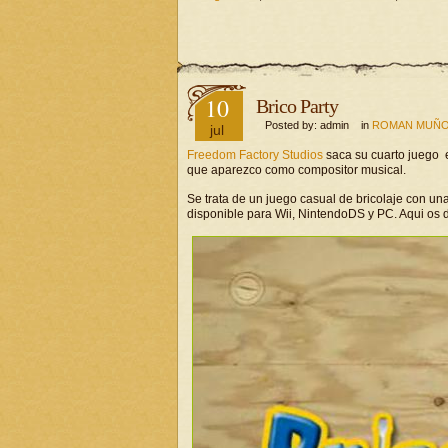
10
Brico Party
Posted by: admin in
ROMAN MUÑO
jul
Freedom Factory Studios
saca su cuarto juego 
que aparezco como compositor musical.
Se trata de un juego casual de bricolaje con u
disponible para Wii, NintendoDS y PC. Aqui os d