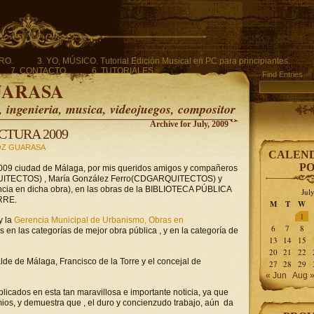
ERO.
3. YO, MÚSICO. Tutorial Edición Musical en PC para principiantes.
7. CONTACTO.
6. TUTORIALES.
Find Entries
UARASA
ingenieria, musica, videojuegos, compositor
Archive for July, 2009
CTURA 2009
Z GUARASA
CALEND
PO
a 2009 ciudad de Málaga, por mis queridos amigos y compañeros
RQUITECTOS) , María González Ferro(CDGARQUITECTOS) y
encia en dicha obra), en las obras de la BIBLIOTECA PÚBLICA
Jul
RRE.
M
T
W
1
y la
Gerencia Municipal de Urbanismo, Obras en
6
7
8
s en las categorías de mejor obra pública , y en la categoría de
13
14
15
20
21
22
alde de Málaga, Francisco de la Torre y el concejal de
27
28
29
« Jun
Aug 
licados en esta tan maravillosa e importante noticia, ya que
ios, y demuestra que , el duro y concienzudo trabajo, aún da