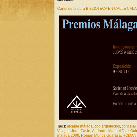
Cartel de la obra BIBLIOTECA EN CALLE CAL
Tags:
alcalde málaga
,
cdg arquitectos
,
concejal
Villajos
,
Jordi Castro Andrade
,
Manuel Díaz Gui
malaga 2009
,
Román Muñoz Guarasa
,
ROMAN