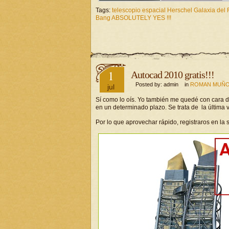
Tags:
telescopio espacial Herschel Galaxia de
Bang ABSOLUTELY YES !!!
1
Autocad 2010 gratis!!!
Posted by: admin in
ROMAN MUÑO
jul
Sí como lo oís. Yo también me quedé con cara de
en un determinado plazo. Se trata de la última 
Por lo que aprovechar rápido, registraros en la 