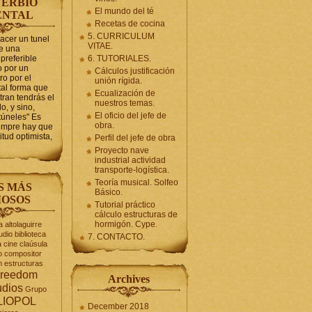
ERBIO
El mundo del té
ENTAL
Recetas de cocina
5. CURRICULUM
hacer un tunel
VITAE.
se una
preferible
6. TUTORIALES.
 por un
Cálculos justificación
ro por el
unión rígida.
tal forma que
Ecualización de
tran tendrás el
nuestros temas.
o, y sino,
El oficio del jefe de
túneles" Es
obra.
iempre hay que
itud optimista,
Perfil del jefe de obra
Proyecto nave
industrial actividad
transporte-logística.
Teoría musical. Solfeo
S MÁS
Básico.
OSOS
Tutorial práctico
cálculo estructuras de
hormigón. Cype.
a
altolaguirre
udio
biblioteca
7. CONTACTO.
a
cine
claúsula
o
compositor
n
estructuras
reedom
Archives
udios
Grupo
LIOPOL
December 2018