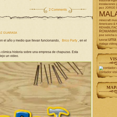
industrial
inge
instalaciones
jazz
JORGE 
2 Comments
MAL
minecraft
mus
Americano & H
REHABILITA
ROMANM
Z GUARASA
jose
sencha
s
uma
tutorial
en el año y medio que llevan funcionando,
Brico Party
, en el
malaga
video
na cómica historia sobre una empresa de chapuzas. Esta
ejo un video.
VIS
contador vis
MAP