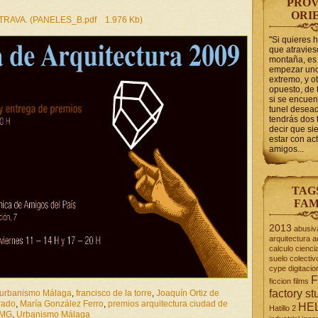
PROV
ORI
ATRAVA. (PANELES_B.pdf 1.976 Kb)
"Si quieres 
que atravie
montaña, es 
empezar uno
extremo, y ot
opuesto, de 
si se encuen
tunel desead
tendrás dos 
decir que s
estar con act
amigos...
TAG
FAM
2013
abusiv
arquitectura
a
calculo
cienci
suelo
colectiv
cype
digitacio
F
ficcion
films
factory st
 urbanismo Málaga
,
francisco de la torre
,
Joaquín Ortiz de
rado
,
María González Ferro
,
premios arquitectura ciudad de
HE
Hatillo 2
MG
,
Urbanismo Málaga