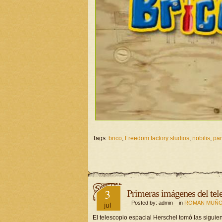
Tags:
brico
,
Freedom factory studios
,
nobilis
,
par
3
Primeras imágenes del tel
Posted by: admin in
ROMAN MUÑO
jul
El telescopio espacial Herschel tomó las sigui