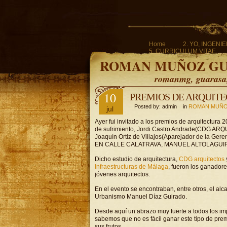
Home
2. YO, INGENI
5. CURRICULUM VITAE.
ROMAN MUÑOZ G
romanmg, guarasa, 
10
PREMIOS DE ARQUITE
Posted by: admin in
ROMAN MUÑO
jul
Ayer fui invitado a los premios de arquitectur
de sufrimiento, Jordi Castro Andrade(CDG A
Joaquín Ortiz de Villajos(Aparejador de la Ger
EN CALLE CALATRAVA, MANUEL ALTOLAGUI
Dicho estudio de arquitectura,
CDG arquitectos
Infraestructuras de Málaga
, fueron los ganadore
jóvenes arquitectos.
En el evento se encontraban, entre otros, el alc
Urbanismo Manuel Díaz Guirado.
Desde aquí un abrazo muy fuerte a todos los imp
sabemos que no es fácil ganar este tipo de prem
sus frutos.