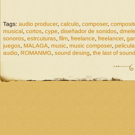
Tags:
audio producer
,
calculo
,
composer
,
composit
musical
,
cortos
,
cype
,
diseñador de sonidos
,
dmele
sonoros
,
estrcuturas
,
film
,
freelance
,
freelancer
,
ga
juegos
,
MALAGA
,
music
,
music composer
,
pelicul
audio
,
ROMANMG
,
sound desing
,
the last of soun