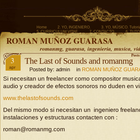
Home
2. YO, INGENIERO.
3. YO, MÚSICO. Tutoria
5. CURRICULUM VITAE.
7. CONTACTO.
6. TUTO
ROMAN MUÑOZ GUARASA
romanmg, guarasa, ingenieria, musica, vi
Posts
3
The Last of Sounds and romanmg
apr
Posted by: admin in
ROMAN MUÑOZ GUAR
Si necesitan un freelancer como compositor musica
audio y creador de efectos sonoros no duden en vis
www.thelastofsounds.com
Del mismo modo si necesitan un ingeniero freelanc
instalaciones y estructuras contacten con :
roman@romanmg.com