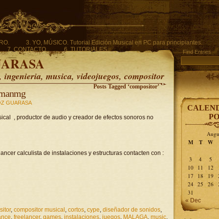
ERO.
3. YO, MÚSICO. Tutorial Edición Musical en PC para principiantes.
7. CONTACTO.
6. TUTORIALES.
Find Entries
UARASA
ingenieria, musica, videojuegos, compositor
Posts Tagged ‘compositor’
romanmg
Z GUARASA
CALEND
PO
ical , productor de audio y creador de efectos sonoros no
Augu
M
T
W
ncer calculista de instalaciones y estructuras contacten con :
3
4
5
10
11
12
17
18
19
24
25
26
31
« Dec
itor
,
compositor musical
,
cortos
,
cype
,
diseñador de sonidos
,
ance
,
freelancer
,
games
,
instalaciones
,
juegos
,
MALAGA
,
music
,