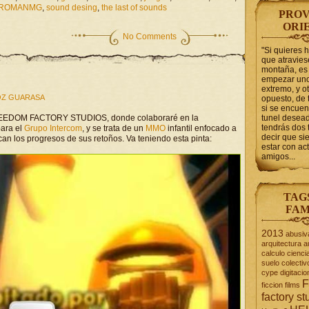
ROMANMG
,
sound desing
,
the last of sounds
PROV
ORI
No Comments
"Si quieres 
que atravie
montaña, es 
empezar uno
extremo, y ot
Z GUARASA
opuesto, de 
si se encuen
 FREEDOM FACTORY STUDIOS, donde colaboraré en la
tunel desead
tendrás dos 
para el
Grupo Intercom
, y se trata de un
MMO
infantil enfocado a
decir que s
an los progresos de sus retoños. Va teniendo esta pinta:
estar con act
amigos...
TAG
FAM
2013
abusiv
arquitectura
a
calculo
cienci
suelo
colectiv
cype
digitacio
F
ficcion
films
factory st