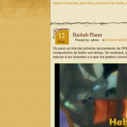
music composer
,
peliculas
,
productor de audio
,
12
Baobab Planet
Posted by: admin in
ROMAN MUÑO
mar
Os paso un link del próximo lanzamiento de
composición de todos sus temas. Se realizará 
educar a los chavales y a que los padres conozc