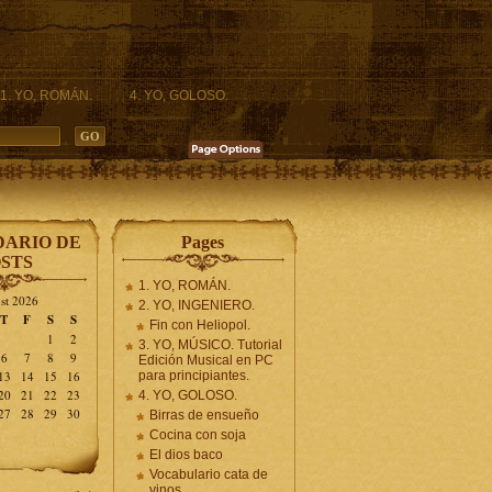
1. YO, ROMÁN.
4. YO, GOLOSO.
ARIO DE
Pages
STS
1. YO, ROMÁN.
st 2026
2. YO, INGENIERO.
T
F
S
S
Fin con Heliopol.
1
2
3. YO, MÚSICO. Tutorial
6
7
8
9
Edición Musical en PC
13
14
15
16
para principiantes.
20
21
22
23
4. YO, GOLOSO.
27
28
29
30
Birras de ensueño
Cocina con soja
El dios baco
Vocabulario cata de
vinos.