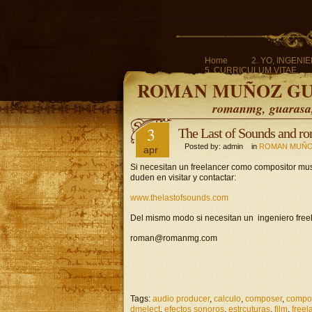
Home
2. YO, INGENI
5. CURRICULUM VITAE.
ROMAN MUÑOZ G
romanmg, guarasa, 
3
The Last of Sounds and 
Posted by: admin in
ROMAN MUÑO
apr
Si necesitan un freelancer como compositor mus
duden en visitar y contactar:
www.thelastofsounds.com
Del mismo modo si necesitan un ingeniero freela
roman@romanmg.com
Tags:
audio producer
,
calculo
,
composer
,
compos
dmelect
,
efectos sonoros
,
estrcuturas
,
film
,
freel