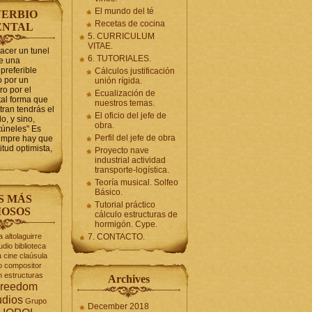
El mundo del té
ERBIO
Recetas de cocina
ENTAL
5. CURRICULUM
VITAE.
hacer un tunel
6. TUTORIALES.
se una
preferible
Cálculos justificación
 por un
unión rígida.
ro por el
Ecualización de
tal forma que
nuestros temas.
tran tendrás el
El oficio del jefe de
o, y sino,
obra.
túneles" Es
Perfil del jefe de obra
iempre hay que
itud optimista,
Proyecto nave
industrial actividad
transporte-logística.
Teoría musical. Solfeo
Básico.
S MÁS
Tutorial práctico
OSOS
cálculo estructuras de
hormigón. Cype.
a
altolaguirre
7. CONTACTO.
udio
biblioteca
a
cine
claúsula
o
compositor
n
estructuras
Archives
reedom
udios
Grupo
December 2018