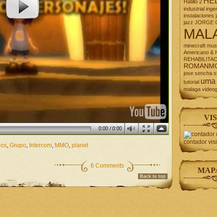
HE
Hatillo 2
industrial
inge
instalaciones
jazz
JORGE 
MAL
minecraft
mus
Americano & H
REHABILITA
ROMANM
jose
sencha
s
uma
tutorial
malaga
video
VIS
contador vis
ios
,
Grupo
,
Intercom
,
MMO
,
planet
6 Comments
MAP
Back to top