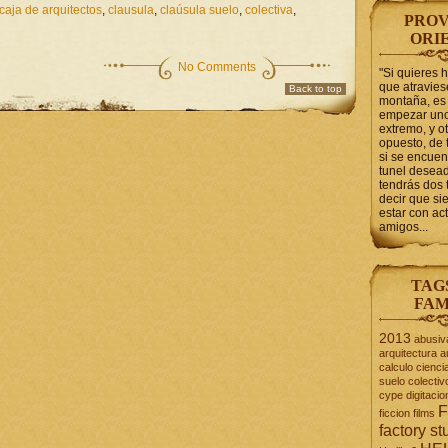
caja de arquitectos
,
clausula
,
claúsula suelo
,
colectiva
,
PROV
ORI
No Comments
"Si quieres 
que atravie
Back to top
montaña, es 
empezar uno
extremo, y ot
opuesto, de 
si se encuen
tunel desead
tendrás dos 
decir que s
estar con act
amigos...
TAG
FAM
2013
abusiv
arquitectura
a
calculo
cienci
suelo
colectiv
cype
digitacio
F
ficcion
films
factory st