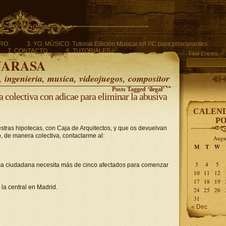
ERO.
3. YO, MÚSICO. Tutorial Edición Musical en PC para principiantes.
7. CONTACTO.
6. TUTORIALES.
Find Entries
UARASA
ingenieria, musica, videojuegos, compositor
Posts Tagged ‘ilegal’
colectiva con adicae para eliminar la abusiva
CALEND
PO
estras hipotecas, con Caja de Arquitectos, y que os devuelvan
, de manera colectiva, contactarme al:
Augu
M
T
W
3
4
5
ma ciudadana necesita más de cinco afectados para comenzar
10
11
12
17
18
19
 la central en Madrid.
24
25
26
31
« Dec