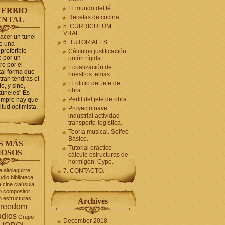
El mundo del té
ERBIO
Recetas de cocina
ENTAL
5. CURRICULUM
VITAE.
hacer un tunel
6. TUTORIALES.
se una
preferible
Cálculos justificación
 por un
unión rígida.
ro por el
Ecualización de
tal forma que
nuestros temas.
tran tendrás el
El oficio del jefe de
o, y sino,
obra.
túneles" Es
Perfil del jefe de obra
iempre hay que
itud optimista,
Proyecto nave
industrial actividad
transporte-logística.
Teoría musical. Solfeo
Básico.
S MÁS
Tutorial práctico
OSOS
cálculo estructuras de
hormigón. Cype.
a
altolaguirre
7. CONTACTO.
udio
biblioteca
a
cine
claúsula
o
compositor
n
estructuras
Archives
reedom
udios
Grupo
December 2018