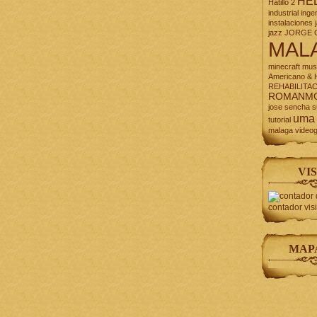
HE
Hatillo 2
industrial
inge
instalaciones
jazz
JORGE 
MAL
minecraft
mus
Americano & H
REHABILITA
ROMANM
jose
sencha
s
uma
tutorial
malaga
video
VIS
contador vis
MAP