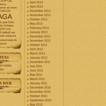
LIOPOL
April 2015
nieros
April 2014
jamon de mono
December 2013
CHACON
AGA
November 2013
October 2013
ic
pola
Puño
May 2013
is Puñettes
February 2013
CION
rock
G
salud
January 2013
san
uelo
swing
tea
December 2012
universidad de
November 2012
games
October 2012
April 2012
March 2012
ITAS
January 2012
December 2011
July 2011
itas
June 2011
May 2011
March 2011
A WEB
January 2011
December 2010
November 2010
October 2010
September 2010
May 2010