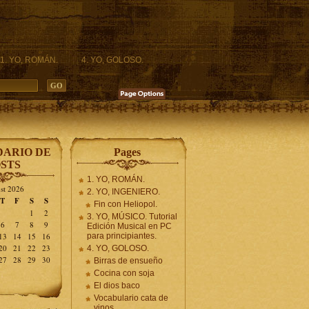
1. YO, ROMÁN.
4. YO, GOLOSO.
ARIO DE
Pages
STS
1. YO, ROMÁN.
st 2026
2. YO, INGENIERO.
T
F
S
S
Fin con Heliopol.
1
2
3. YO, MÚSICO. Tutorial
6
7
8
9
Edición Musical en PC
13
14
15
16
para principiantes.
20
21
22
23
4. YO, GOLOSO.
27
28
29
30
Birras de ensueño
Cocina con soja
El dios baco
Vocabulario cata de
vinos.