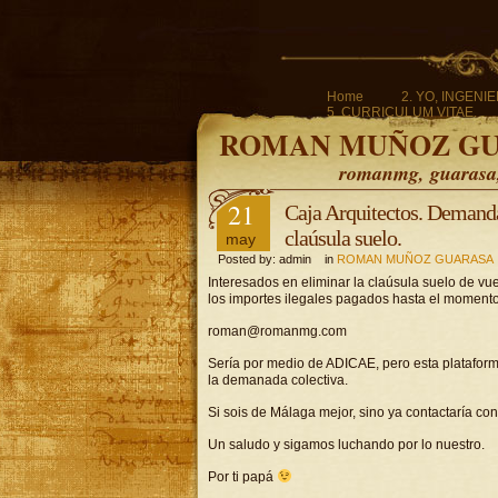
Home
2. YO, INGENI
5. CURRICULUM VITAE.
ROMAN MUÑOZ G
romanmg, guarasa, 
21
Caja Arquitectos. Demanda 
claúsula suelo.
may
Posted by: admin in
ROMAN MUÑOZ GUARASA
Interesados en eliminar la claúsula suelo de vu
los importes ilegales pagados hasta el momento
roman@romanmg.com
Sería por medio de ADICAE, pero esta platafor
la demanada colectiva.
Si sois de Málaga mejor, sino ya contactaría con
Un saludo y sigamos luchando por lo nuestro.
Por ti papá