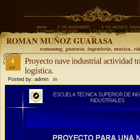
Home
2. YO, INGENIERO.
3. YO, MÚSICO. Tutoria
5. CURRICULUM VITAE.
7. CONTACTO.
6. TUTO
ROMAN MUÑOZ GUARASA
romanmg, guarasa, ingenieria, musica, vi
4
Proyecto nave industrial actividad t
jun
logística.
Posted by: admin in