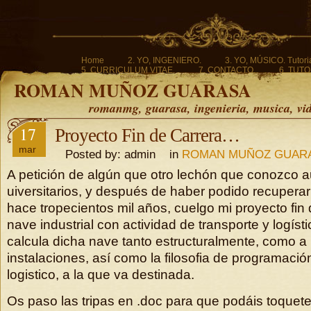
Home
2. YO, INGENIERO.
3. YO, MÚSICO. Tutoria
5. CURRICULUM VITAE.
7. CONTACTO.
6. TUTO
ROMAN MUÑOZ GUARASA
romanmg, guarasa, ingenieria, musica, vi
17
Proyecto Fin de Carrera…
mar
Posted by: admin in
ROMAN MUÑOZ GUAR
A petición de algún que otro lechón que conozco a
uiversitarios, y después de haber podido recuperar 
hace tropecientos mil años, cuelgo mi proyecto fin
nave industrial con actividad de transporte y logíst
calcula dicha nave tanto estructuralmente, como a 
instalaciones, así como la filosofia de programació
logistico, a la que va destinada.
Os paso las tripas en .doc para que podáis toquete