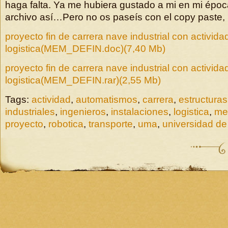
haga falta. Ya me hubiera gustado a mi en mi époc
archivo así…Pero no os paseís con el copy past
proyecto fin de carrera nave industrial con activida
logistica(MEM_DEFIN.doc)(7,40 Mb)
proyecto fin de carrera nave industrial con activida
logistica(MEM_DEFIN.rar)(2,55 Mb)
Tags:
actividad
,
automatismos
,
carrera
,
estructuras
industriales
,
ingenieros
,
instalaciones
,
logistica
,
me
proyecto
,
robotica
,
transporte
,
uma
,
universidad d