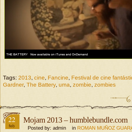
Tags:
2013
,
cine
,
Fancine
,
Festival de cine fantást
Gardner
,
The Battery
,
uma
,
zombie
,
zombies
22
Mojam 2013 – humblebundle.com
feb
Posted by: admin in
ROMAN MUÑOZ GUAR