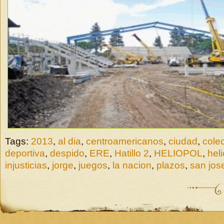
Tags:
2013
,
al dia
,
centroamericanos
,
ciudad
,
colec
deportiva
,
despido
,
ERE
,
Hatillo 2
,
HELIOPOL
,
heli
injusticias
,
jorge
,
juegos
,
la nacion
,
plazos
,
san jos