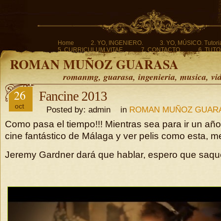
Home
2. YO, INGENIERO.
3. YO, MÚSICO. Tutoria
5. CURRICULUM VITAE.
7. CONTACTO.
6. TUTO
ROMAN MUÑOZ GUARASA
romanmg, guarasa, ingenieria, musica, vi
26
Fancine 2013
oct
Posted by: admin in
ROMAN MUÑOZ GUAR
Como pasa el tiempo!!! Mientras sea para ir un año 
cine fantástico de Málaga y ver pelis como esta, 
Jeremy Gardner dará que hablar, espero que saq