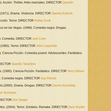
2003). Acción. Thriller. Artes marciales. DIRECTOR
Quentin
. (1971). Drama. Violencia. DIRECTOR
Stanley Kubrick
-Ficción. Terror. DIRECTOR
Ridley Scott
sco en las Vegas. (1998). Comedia negra. Drogas.
98). Comedia. DIRECTOR
Joel Coen
). (1983). Terror. DIRECTOR
John Carpenter
5). Ciencia-Ficción. Comedia juvenil. Adolescentes. Fantástico.
 DIRECTOR
Quentin Tarantino
. (1995). Ciencia-Ficción. Fantástico. DIRECTOR
Terry Gilliam
ller. Comedia negra. DIRECTOR
Guy Ritchie
eño.(2000). Drama. Drogas. DIRECTOR
Darren Aronofsky
tin Scorsese
. DIRECTOR
Don Siegel
ertos. (2004). Terror. Zombies. Remake. DIRECTOR
Zack Snyder