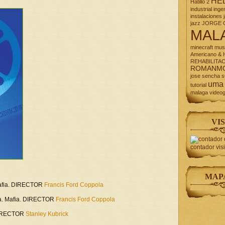
HE
Hatillo 2
industrial
inge
instalaciones
jazz
JORGE 
MAL
minecraft
mus
Americano & H
REHABILITA
ROMANM
jose
sencha
s
uma
tutorial
malaga
video
VIS
contador vis
MAP
 Mafia. DIRECTOR
Francis Ford Coppola
rama. Mafia. DIRECTOR
Francis Ford Coppola
. DIRECTOR
Stanley Kubrick