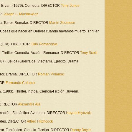
a de Bryan. (1979). Comedia. DIRECTOR
Terry Jones
OR
Joseph L. Mankiewicz
riga. Terror. Remake. DIRECTOR
Martin Scorsese
 Cosas que hacer en Denver cuando hayamos muerto. Thriller.
smo (ETA). DIRECTOR
Gillo Pontecorvo
. Thriller. Comedia. Acción. Romance. DIRECTOR
Tony Scott
987). Bélica (Guerra del Vietnam). Ejército. Drama.
Terror. Drama. DIRECTOR
Roman Polanski
CTOR
Fernando Colomo
983). Thriller. Intriga. Ciencia-Ficción. Juvenil.
r. DIRECTOR
Alexandre Aja
nimación. Fantástico. Aventura. DIRECTOR
Hayao Miyazaki
nimales. DIRECTOR
Alfred Hitchcock
rror. Fantástico. Ciencia-Ficción. DIRECTOR
Danny Boyle