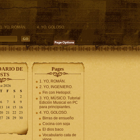
1. YO, ROMÁN.
4. YO, GOLOSO.
ARIO DE
Pages
STS
1. YO, ROMÁN.
st 2026
2. YO, INGENIERO.
T
F
S
S
Fin con Heliopol.
1
2
3. YO, MÚSICO. Tutorial
6
7
8
9
Edición Musical en PC
13
14
15
16
para principiantes.
20
21
22
23
4. YO, GOLOSO.
27
28
29
30
Birras de ensueño
Cocina con soja
El dios baco
Vocabulario cata de
vinos.