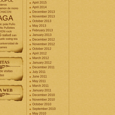
LIOPOL
April 2015
nieros
April 2014
jamon de mono
December 2013
CHACON
AGA
November 2013
October 2013
ic
pola
Puño
May 2013
is Puñettes
February 2013
CION
rock
G
salud
January 2013
san
uelo
swing
tea
December 2012
universidad de
November 2012
games
October 2012
April 2012
March 2012
ITAS
January 2012
December 2011
July 2011
itas
June 2011
May 2011
March 2011
A WEB
January 2011
December 2010
November 2010
October 2010
September 2010
May 2010