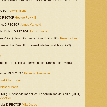
 busca del arca perdida. (1981). Aventuras. Acción. DIRECTOR
DIRECTOR
David Fincher
ga. DIRECTOR
George Roy Hill
 Intrig. DIRECTOR
James Mangold
 psicológico. DIRECTOR
Richard Kelly
rro. (1991). Terror. Comedia. Gore. DIRECTOR
Peter Jackson
ess: Evil Dead III). El ejército de las tinieblas. (1992).
n
 nombre de la Rosa. (1986). Intriga. Drama. Edad Media.
Suspense. DIRECTOR
Alejandro Amenábar
Park Chan-wook
Michael Mann
 Ring. El señor de los anillos: La comunidad del anillo. (2001).
 Jackson
omedia. DIRECTOR
Mike Judge