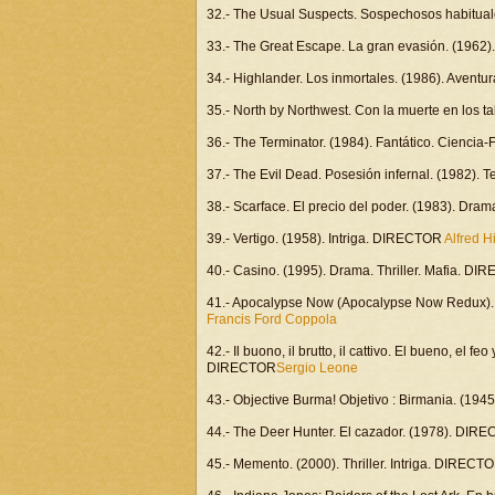
32.- The Usual Suspects. Sospechosos habitu
33.- The Great Escape. La gran evasión. (1962
34.- Highlander. Los inmortales. (1986). Avent
35.- North by Northwest. Con la muerte en los
36.- The Terminator. (1984). Fantático. Cienci
37.- The Evil Dead. Posesión infernal. (1982). T
38.- Scarface. El precio del poder. (1983). D
39.- Vertigo. (1958). Intriga. DIRECTOR
Alfred H
40.- Casino. (1995). Drama. Thriller. Mafia. D
41.- Apocalypse Now (Apocalypse Now Redux).
Francis Ford Coppola
42.- Il buono, il brutto, il cattivo. El bueno, el 
DIRECTOR
Sergio Leone
43.- Objective Burma! Objetivo : Birmania. (1
44.- The Deer Hunter. El cazador. (1978). DI
45.- Memento. (2000). Thriller. Intriga. DIRECT