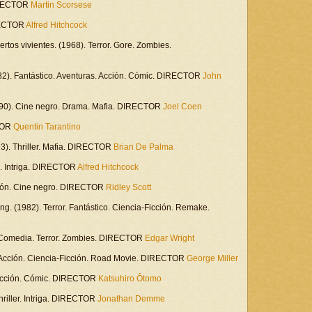
DIRECTOR
Martin Scorsese
IRECTOR
Alfred Hitchcock
ertos vivientes. (1968). Terror. Gore. Zombies.
982). Fantástico. Aventuras. Acción. Cómic. DIRECTOR
John
 (1990). Cine negro. Drama. Mafia. DIRECTOR
Joel Coen
CTOR
Quentin Tarantino
93). Thriller. Mafia. DIRECTOR
Brian De Palma
). Intriga. DIRECTOR
Alfred Hitchcock
cción. Cine negro. DIRECTOR
Ridley Scott
ng. (1982). Terror. Fantástico. Ciencia-Ficción. Remake.
. Comedia. Terror. Zombies. DIRECTOR
Edgar Wright
). Acción. Ciencia-Ficción. Road Movie. DIRECTOR
George Miller
. Acción. Cómic. DIRECTOR
Katsuhiro Ôtomo
Thriller. Intriga. DIRECTOR
Jonathan Demme