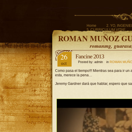
Home
2. YO, INGENI
5. CURRICULUM VITAE.
ROMAN MUÑOZ G
romanmg, guarasa, 
26
Fancine 2013
Posted by: admin in
ROMAN MUÑO
oct
Como pasa el tiempo!!! Mientras sea para ir un a
esta, merece la pena…
Jeremy Gardner dará que hablar, espero que 