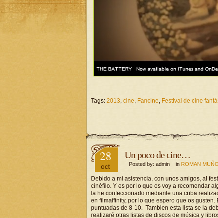
Tags:
2013
,
cine
,
Fancine
,
Festival de cine fantá
28
Un poco de cine…
Posted by: admin in
ROMAN MUÑO
oct
Debido a mi asistencia, con unos amigos, al fest
cinéfilo. Y es por lo que os voy a recomendar al
la he confeccionado mediante una criba realizad
en filmaffinity, por lo que espero que os gusten
puntuadas de 8-10. Tambien esta lista se la d
realizaré otras listas de discos de música y libro