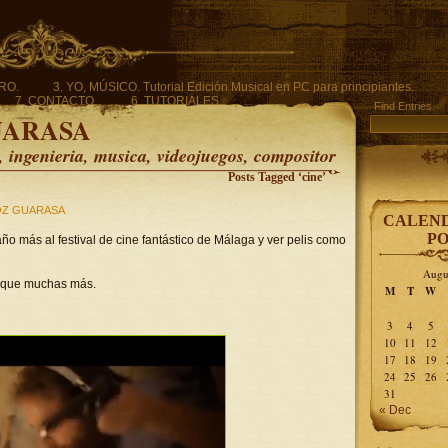
ERO.
3. YO, MÚSICO. Tutorial Edición Musical en PC para principiantes.
7. CONTACTO.
6. TUTORIALES.
Find Entries
UARASA
ingenieria, musica, videojuegos, compositor
Posts Tagged ‘cine’
Z GUARASA
CALEND
PO
ño más al festival de cine fantástico de Málaga y ver pelis como
Augu
saque muchas más.
M
T
W
3
4
5
10
11
12
17
18
19
24
25
26
31
« Dec