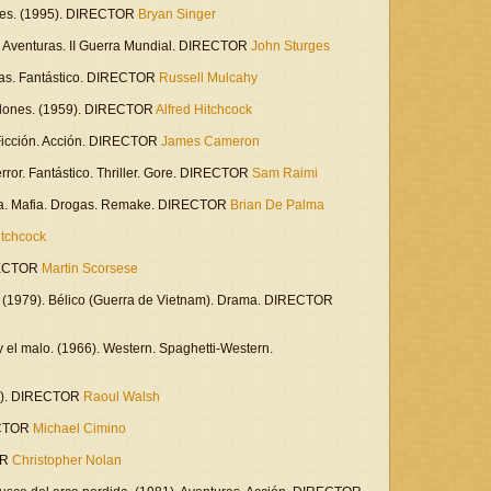
ales. (1995). DIRECTOR
Bryan Singer
). Aventuras. II Guerra Mundial. DIRECTOR
John Sturges
uras. Fantástico. DIRECTOR
Russell Mulcahy
 talones. (1959). DIRECTOR
Alfred Hitchcock
a-Ficción. Acción. DIRECTOR
James Cameron
error. Fantástico. Thriller. Gore. DIRECTOR
Sam Raimi
rama. Mafia. Drogas. Remake. DIRECTOR
Brian De Palma
itchcock
IRECTOR
Martin Scorsese
 (1979). Bélico (Guerra de Vietnam). Drama. DIRECTOR
feo y el malo. (1966). Western. Spaghetti-Western.
945). DIRECTOR
Raoul Walsh
RECTOR
Michael Cimino
OR
Christopher Nolan