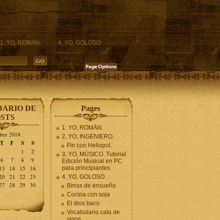
1. YO, ROMÁN.
4. YO, GOLOSO.
ARIO DE
Pages
STS
1. YO, ROMÁN.
ber 2018
2. YO, INGENIERO.
T
F
S
S
Fin con Heliopol.
1
2
3. YO, MÚSICO. Tutorial
6
7
8
9
Edición Musical en PC
13
14
15
16
para principiantes.
20
21
22
23
4. YO, GOLOSO.
27
28
29
30
Birras de ensueño
Cocina con soja
El dios baco
Vocabulario cata de
vinos.