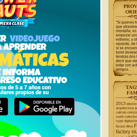
PROV
ORI
"Si quieres 
que atravie
montaña, es 
empezar uno
extremo, y ot
opuesto, de 
si se encuen
tunel desead
tendrás dos 
decir que s
estar con act
amigos...
TAG
FAM
2013
abusiv
arquitectura
a
calculo
cienci
suelo
colectiv
cype
digitacio
F
ficcion
films
factory st