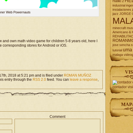
HE
Hatillo 2
industrial
inge
instalaciones
ner Web Powernauts
jazz
JORGE 
MAL
minecraft
mus
Americano & H
REHABILITA
ROMANM
ew and own math video game for children 5-8 years old, here I
jose
sencha
s
he corresponding stores for Android or iOS.
uma
tutorial
malaga
video
VIS
th, 2018 at 5:21 pm and is filed under
ROMAN MUÑOZ
his entry through the
RSS 2.0
feed. You can
leave a response
,
contador vis
MAP
Comment