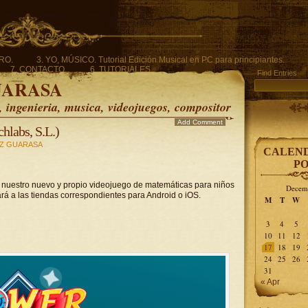
ERO.
3. YO, MÚSICO. Tutorial Edición Musical en PC para principiantes.
7. CONTACTO.
6. TUTORIALES.
Find Entries
UARASA
ingenieria, musica, videojuegos, compositor
Add Comment
abs, S.L.)
Z GUARASA
CALEND
PO
e nuestro nuevo y propio videojuego de matemáticas para niños
Decem
ará a las tiendas correspondientes para Android o iOS.
M
T
W
3
4
5
10
11
12
17
18
19
24
25
26
31
« Apr