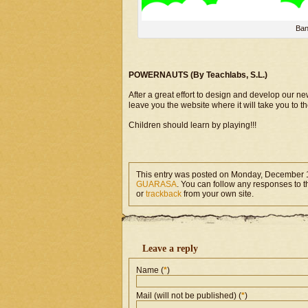
Ban
POWERNAUTS (By Teachlabs, S.L.)
After a great effort to design and develop our n
leave you the website where it will take you to t
Children should learn by playing!!!
This entry was posted on Monday, December 17
GUARASA
. You can follow any responses to t
or
trackback
from your own site.
Leave a reply
Name (
*
)
Mail (will not be published) (
*
)