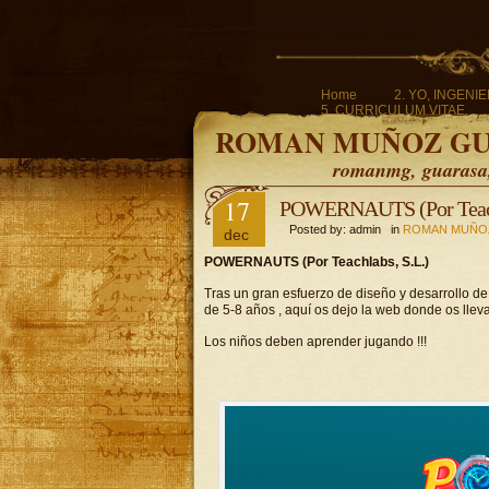
Home
2. YO, INGENI
5. CURRICULUM VITAE.
ROMAN MUÑOZ G
romanmg, guarasa, 
17
POWERNAUTS (Por Teachl
Posted by: admin in
ROMAN MUÑO
dec
POWERNAUTS (Por Teachlabs, S.L.)
Tras un gran esfuerzo de diseño y desarrollo d
de 5-8 años , aquí os dejo la web donde os llev
Los niños deben aprender jugando !!!