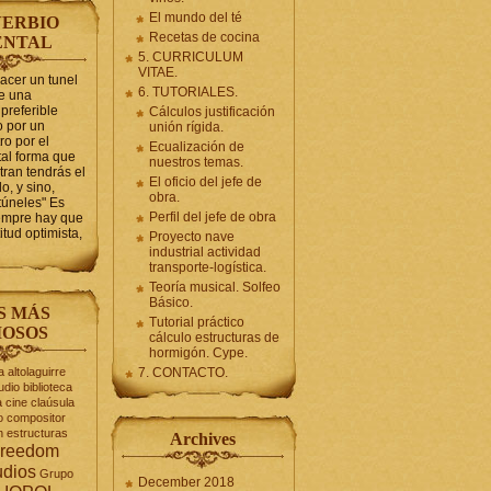
El mundo del té
ERBIO
Recetas de cocina
ENTAL
5. CURRICULUM
VITAE.
hacer un tunel
6. TUTORIALES.
se una
preferible
Cálculos justificación
 por un
unión rígida.
ro por el
Ecualización de
tal forma que
nuestros temas.
tran tendrás el
El oficio del jefe de
o, y sino,
obra.
túneles" Es
Perfil del jefe de obra
iempre hay que
itud optimista,
Proyecto nave
industrial actividad
transporte-logística.
Teoría musical. Solfeo
Básico.
S MÁS
Tutorial práctico
OSOS
cálculo estructuras de
hormigón. Cype.
a
altolaguirre
7. CONTACTO.
udio
biblioteca
a
cine
claúsula
o
compositor
n
estructuras
Archives
reedom
udios
Grupo
December 2018