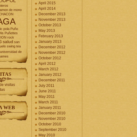
LIOPOL
April 2015
nieros
April 2014
jamon de mono
December 2013
CHACON
AGA
November 2013
October 2013
ic
pola
Puño
May 2013
is Puñettes
February 2013
CION
rock
G
salud
January 2013
san
uelo
swing
tea
December 2012
universidad de
November 2012
games
October 2012
April 2012
March 2012
ITAS
January 2012
December 2011
July 2011
itas
June 2011
May 2011
March 2011
A WEB
January 2011
December 2010
November 2010
October 2010
September 2010
May 2010