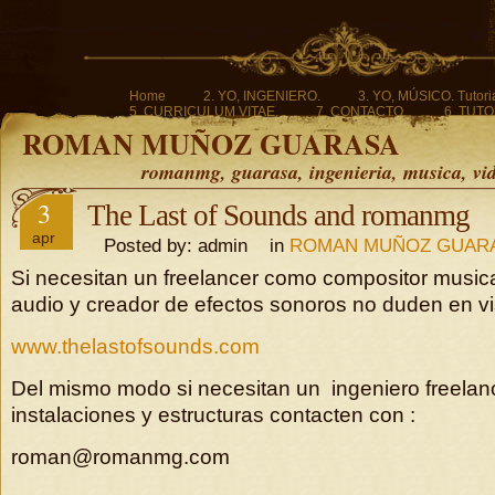
Home
2. YO, INGENIERO.
3. YO, MÚSICO. Tutoria
5. CURRICULUM VITAE.
7. CONTACTO.
6. TUTO
ROMAN MUÑOZ GUARASA
romanmg, guarasa, ingenieria, musica, vi
3
The Last of Sounds and romanmg
apr
Posted by: admin in
ROMAN MUÑOZ GUAR
Si necesitan un freelancer como compositor musica
audio y creador de efectos sonoros no duden en vis
www.thelastofsounds.com
Del mismo modo si necesitan un ingeniero freelanc
instalaciones y estructuras contacten con :
roman@romanmg.com