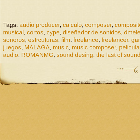
Tags:
audio producer
,
calculo
,
composer
,
composit
musical
,
cortos
,
cype
,
diseñador de sonidos
,
dmele
sonoros
,
estrcuturas
,
film
,
freelance
,
freelancer
,
ga
juegos
,
MALAGA
,
music
,
music composer
,
pelicul
audio
,
ROMANMG
,
sound desing
,
the last of soun