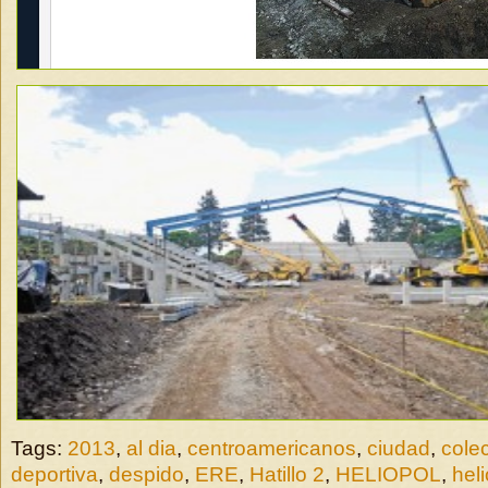
Tags:
2013
,
al dia
,
centroamericanos
,
ciudad
,
colec
deportiva
,
despido
,
ERE
,
Hatillo 2
,
HELIOPOL
,
heli