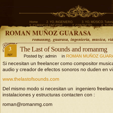
Home
2. YO, INGENIERO.
3. YO, MÚSICO. Tutoria
5. CURRICULUM VITAE.
7. CONTACTO.
6. TUTO
ROMAN MUÑOZ GUARASA
romanmg, guarasa, ingenieria, musica, vi
3
The Last of Sounds and romanmg
apr
Posted by: admin in
ROMAN MUÑOZ GUAR
Si necesitan un freelancer como compositor musica
audio y creador de efectos sonoros no duden en vis
www.thelastofsounds.com
Del mismo modo si necesitan un ingeniero freelanc
instalaciones y estructuras contacten con :
roman@romanmg.com