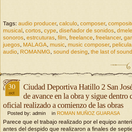
Tags:
audio producer
,
calculo
,
composer
,
composit
musical
,
cortos
,
cype
,
diseñador de sonidos
,
dmele
sonoros
,
estrcuturas
,
film
,
freelance
,
freelancer
,
ga
juegos
,
MALAGA
,
music
,
music composer
,
pelicul
audio
,
ROMANMG
,
sound desing
,
the last of soun
30
Ciudad Deportiva Hatillo 2 San Jos
oct
de avance en la obra y sigue dentro
oficial realizado a comienzo de las obras
Posted by: admin in
ROMAN MUÑOZ GUARASA
Parece que el trabajo realizado por el equipo anteri
antes del despido que realizaron a finales de sept