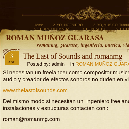
Home
2. YO, INGENIERO.
3. YO, MÚSICO. Tutoria
5. CURRICULUM VITAE.
7. CONTACTO.
6. TUTO
ROMAN MUÑOZ GUARASA
romanmg, guarasa, ingenieria, musica, vi
P
3
The Last of Sounds and romanmg
apr
Posted by: admin in
ROMAN MUÑOZ GUAR
Si necesitan un freelancer como compositor musica
audio y creador de efectos sonoros no duden en vis
www.thelastofsounds.com
Del mismo modo si necesitan un ingeniero freelanc
instalaciones y estructuras contacten con :
roman@romanmg.com