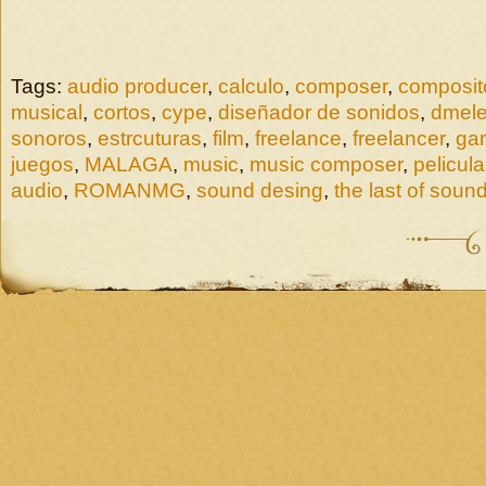
Tags:
audio producer
,
calculo
,
composer
,
composit
musical
,
cortos
,
cype
,
diseñador de sonidos
,
dmele
sonoros
,
estrcuturas
,
film
,
freelance
,
freelancer
,
ga
juegos
,
MALAGA
,
music
,
music composer
,
pelicul
audio
,
ROMANMG
,
sound desing
,
the last of soun