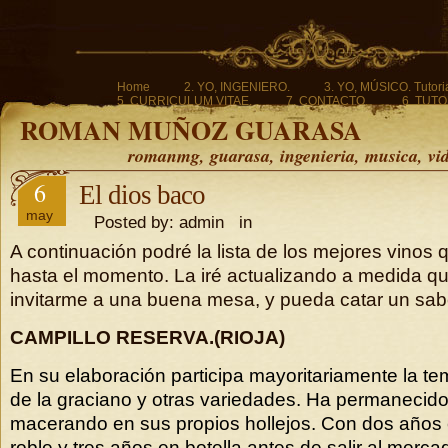
Home
2. YO, INGENIERO.
3. YO, MÚSICO. Tutoria
5. CURRICULUM VITAE.
7. CONTACTO.
6. TUTO
ROMAN MUÑOZ GUARASA
romanmg, guarasa, ingenieria, musica, vi
6
El dios baco
may
Posted by: admin in
A continuación podré la lista de los mejores vinos
hasta el momento. La iré actualizando a medida qu
invitarme a una buena mesa, y pueda catar un sa
CAMPILLO RESERVA.(RIOJA)
En su elaboración participa mayoritariamente la te
de la graciano y otras variedades. Ha permanecido
macerando en sus propios hollejos. Con dos años 
roble y tres años en botella antes de salir al merc