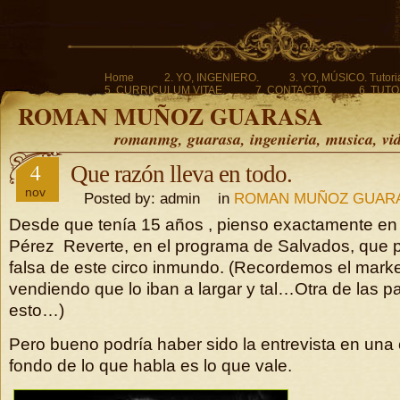
Home
2. YO, INGENIERO.
3. YO, MÚSICO. Tutoria
5. CURRICULUM VITAE.
7. CONTACTO.
6. TUTO
ROMAN MUÑOZ GUARASA
romanmg, guarasa, ingenieria, musica, vi
4
Que razón lleva en todo.
nov
Posted by: admin in
ROMAN MUÑOZ GUAR
Desde que tenía 15 años , pienso exactamente en
Pérez Reverte, en el programa de Salvados, que po
falsa de este circo inmundo. (Recordemos el marke
vendiendo que lo iban a largar y tal…Otra de las p
esto…)
Pero bueno podría haber sido la entrevista en una 
fondo de lo que habla es lo que vale.