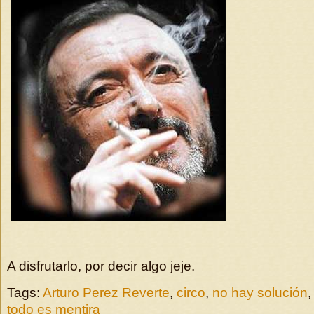
A disfrutarlo, por decir algo jeje.
Tags:
Arturo Perez Reverte
,
circo
,
no hay solución
todo es mentira