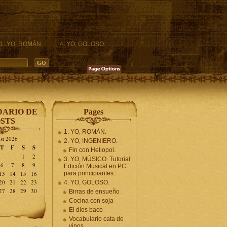
1. YO, ROMÁN.
4. YO, GOLOSO.
ARIO DE
Pages
STS
1. YO, ROMÁN.
st 2026
2. YO, INGENIERO.
T
F
S
S
Fin con Heliopol.
1
2
3. YO, MÚSICO. Tutorial
6
7
8
9
Edición Musical en PC
13
14
15
16
para principiantes.
20
21
22
23
4. YO, GOLOSO.
27
28
29
30
Birras de ensueño
Cocina con soja
El dios baco
Vocabulario cata de
vinos.