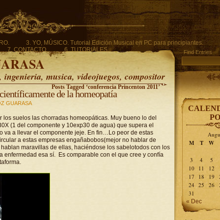
ERO.
3. YO, MÚSICO. Tutorial Edición Musical en PC para principiantes.
7. CONTACTO.
6. TUTORIALES.
Find Entries
UARASA
ingenieria, musica, videojuegos, compositor
Posts Tagged ‘conferencia Princenton 2011’
científicamente de la homeopatía
Z GUARASA
CALEND
PO
or los suelos las chorradas homeopáticas. Muy bueno lo del
0X (1 del componente y 10exp30 de agua) que supera el
va a llevar el componente jeje. En fin…Lo peor de estas
Augu
 circular a estas empresas engañabobos(mejor no hablar de
M
T
W
y hablan maravillas de ellas, haciéndose los sabelotodos con los
a enfermedad esa sí. Es comparable con el que cree y confía
3
4
5
ataforma.
10
11
12
17
18
19
24
25
26
31
« Dec