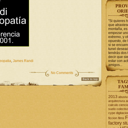
PROV
ORI
"Si quieres 
que atravie
montaña, es 
empezar uno
extremo, y ot
opuesto, de 
si se encuen
tunel desead
tendrás dos 
decir que s
opatia
,
James Randi
estar con act
amigos...
No Comments
Back to top
TAG
FAM
2013
abusiv
arquitectura
a
calculo
cienci
suelo
colectiv
cype
digitacio
F
ficcion
films
factory st