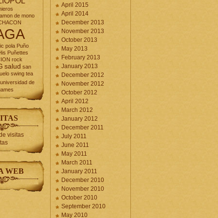
LIOPOL
April 2015
nieros
April 2014
jamon de mono
December 2013
CHACON
AGA
November 2013
October 2013
ic
pola
Puño
May 2013
is Puñettes
February 2013
CION
rock
G
salud
January 2013
san
uelo
swing
tea
December 2012
universidad de
November 2012
games
October 2012
April 2012
March 2012
ITAS
January 2012
December 2011
July 2011
itas
June 2011
May 2011
March 2011
A WEB
January 2011
December 2010
November 2010
October 2010
September 2010
May 2010