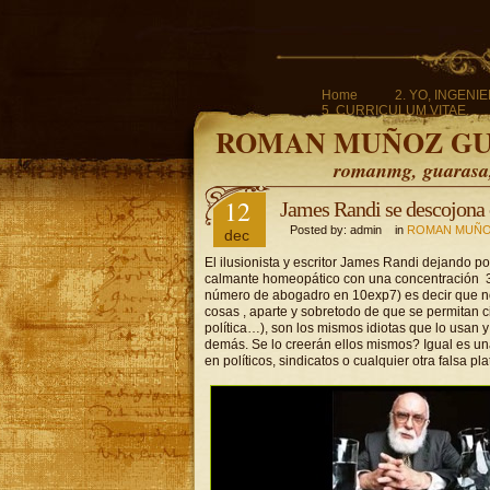
Home
2. YO, INGENI
5. CURRICULUM VITAE.
ROMAN MUÑOZ G
romanmg, guarasa, 
12
James Randi se descojona 
Posted by: admin in
ROMAN MUÑO
dec
El ilusionista y escritor James Randi dejando p
calmante homeopático con una concentración 3
número de abogadro en 10exp7) es decir que no 
cosas , aparte y sobretodo de que se permitan
política…), son los mismos idiotas que lo usan 
demás. Se lo creerán ellos mismos? Igual es un
en políticos, sindicatos o cualquier otra falsa pl