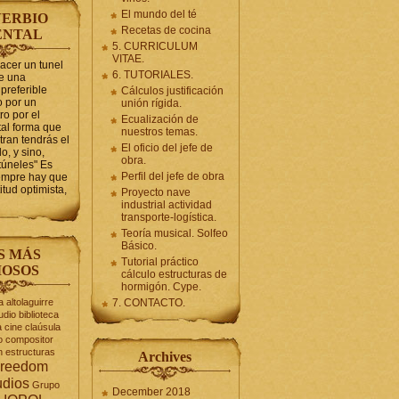
El mundo del té
ERBIO
Recetas de cocina
ENTAL
5. CURRICULUM
VITAE.
hacer un tunel
6. TUTORIALES.
se una
preferible
Cálculos justificación
 por un
unión rígida.
ro por el
Ecualización de
tal forma que
nuestros temas.
tran tendrás el
El oficio del jefe de
o, y sino,
obra.
túneles" Es
Perfil del jefe de obra
iempre hay que
itud optimista,
Proyecto nave
industrial actividad
transporte-logística.
Teoría musical. Solfeo
Básico.
S MÁS
Tutorial práctico
OSOS
cálculo estructuras de
hormigón. Cype.
a
altolaguirre
7. CONTACTO.
udio
biblioteca
a
cine
claúsula
o
compositor
n
estructuras
Archives
reedom
udios
Grupo
December 2018