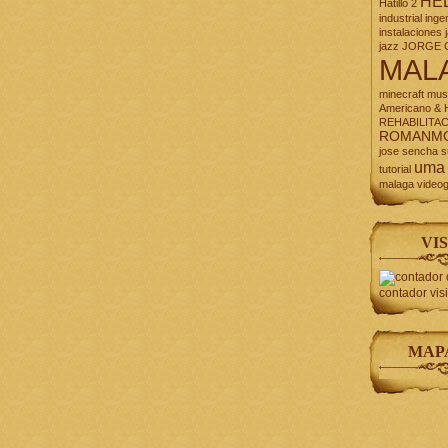
HE
Hatillo 2
industrial
inge
instalaciones
jazz
JORGE 
MAL
minecraft
mus
Americano & H
REHABILITA
ROMANM
jose
sencha
s
uma
tutorial
malaga
video
VIS
contador vis
MAP