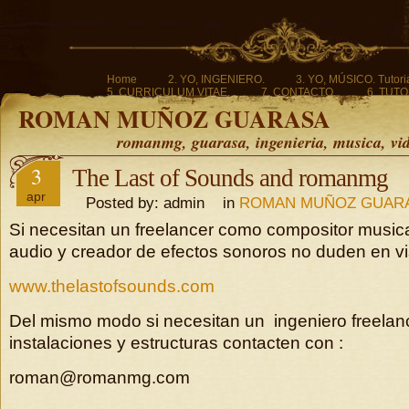
Home
2. YO, INGENIERO.
3. YO, MÚSICO. Tutoria
5. CURRICULUM VITAE.
7. CONTACTO.
6. TUTO
ROMAN MUÑOZ GUARASA
romanmg, guarasa, ingenieria, musica, vi
3
The Last of Sounds and romanmg
apr
Posted by: admin in
ROMAN MUÑOZ GUAR
Si necesitan un freelancer como compositor musica
audio y creador de efectos sonoros no duden en vis
www.thelastofsounds.com
Del mismo modo si necesitan un ingeniero freelanc
instalaciones y estructuras contacten con :
roman@romanmg.com