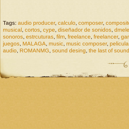
Tags:
audio producer
,
calculo
,
composer
,
composit
musical
,
cortos
,
cype
,
diseñador de sonidos
,
dmele
sonoros
,
estrcuturas
,
film
,
freelance
,
freelancer
,
ga
juegos
,
MALAGA
,
music
,
music composer
,
pelicul
audio
,
ROMANMG
,
sound desing
,
the last of soun