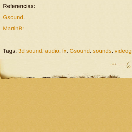
Referencias:
Gsound
.
MartinBr.
Tags:
3d sound
,
audio
,
fx
,
Gsound
,
sounds
,
video