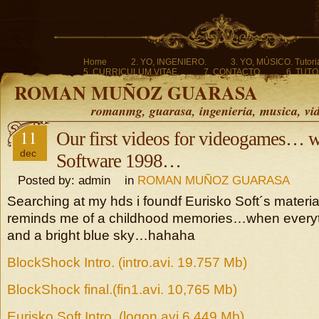
Home
2. YO, INGENIERO.
3. YO, MÚSICO. Tutoria
5. CURRICULUM VITAE.
7. CONTACTO.
6. TUTO
ROMAN MUÑOZ GUARASA
romanmg, guarasa, ingenieria, musica, vi
11
Our first videos for videogames… w
dec
Software 1998…
Posted by: admin in
ROMAN MUÑOZ GUARASA
Searching at my hds i foundf Eurisko Soft´s materi
reminds me of a childhood memories…when everyt
and a bright blue sky…hahaha
BlockShock Intro. (intro.avi. 19.757 Mb)
BlockShock final.(fin1.avi. 10,765 Mb)
Eurisko Soft Intro. (logon.avi 6,449 Mb)