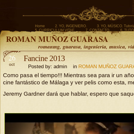
Home
2. YO, INGENIERO.
3. YO, MÚSICO. Tutoria
5. CURRICULUM VITAE.
7. CONTACTO.
6. TUTO
ROMAN MUÑOZ GUARASA
romanmg, guarasa, ingenieria, musica, vi
26
Fancine 2013
oct
Posted by: admin in
ROMAN MUÑOZ GUAR
Como pasa el tiempo!!! Mientras sea para ir un año 
cine fantástico de Málaga y ver pelis como esta, 
Jeremy Gardner dará que hablar, espero que saq