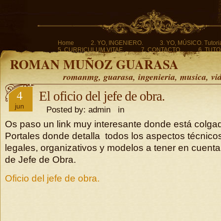
Home
2. YO, INGENIERO.
3. YO, MÚSICO. Tutoria
5. CURRICULUM VITAE.
7. CONTACTO.
6. TUTO
ROMAN MUÑOZ GUARASA
romanmg, guarasa, ingenieria, musica, vi
4
El oficio del jefe de obra.
jun
Posted by: admin in
Os paso un link muy interesante donde está colgado
Portales donde detalla todos los aspectos técnicos
legales, organizativos y modelos a tener en cuenta p
de Jefe de Obra.
Oficio del jefe de obra.