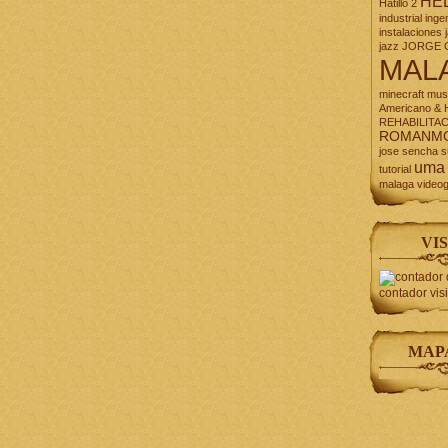
HE
Hatillo 2
industrial
inge
instalaciones
jazz
JORGE 
MAL
minecraft
mus
Americano & H
REHABILITA
ROMANM
jose
sencha
s
uma
tutorial
malaga
video
VIS
contador vis
MAP