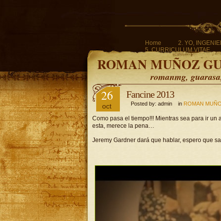
Home
2. YO, INGENI
5. CURRICULUM VITAE.
ROMAN MUÑOZ G
romanmg, guarasa, 
26
Fancine 2013
Posted by: admin in
ROMAN MUÑO
oct
Como pasa el tiempo!!! Mientras sea para ir un a
esta, merece la pena…
Jeremy Gardner dará que hablar, espero que 