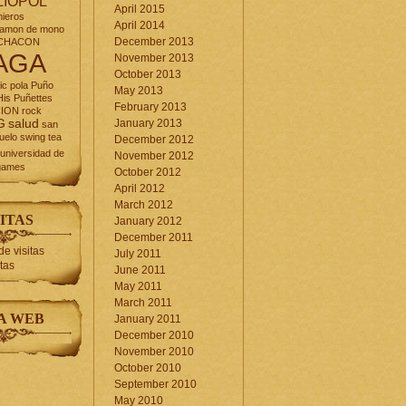
LIOPOL
April 2015
nieros
April 2014
jamon de mono
December 2013
CHACON
AGA
November 2013
October 2013
ic
pola
Puño
May 2013
is Puñettes
February 2013
CION
rock
G
salud
January 2013
san
uelo
swing
tea
December 2012
universidad de
November 2012
games
October 2012
April 2012
March 2012
ITAS
January 2012
December 2011
July 2011
itas
June 2011
May 2011
March 2011
A WEB
January 2011
December 2010
November 2010
October 2010
September 2010
May 2010