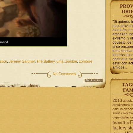
PROV
ORI
"Si quieres 
que atravie
montaña, es 
empezar uno
extremo, y ot
opuesto, de 
si se encuen
tunel desead
tendrás dos 
decir que s
stico
,
Jeremy Gardner
,
The Battery
,
uma
,
zombie
,
zombies
estar con act
amigos...
No Comments
Back to top
TAG
FAM
2013
abusiv
arquitectura
a
calculo
cienci
suelo
colectiv
cype
digitacio
F
ficcion
films
factory st