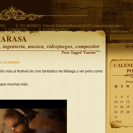
ERO.
3. YO, MÚSICO. Tutorial Edición Musical en PC para principiantes.
7. CONTACTO.
6. TUTORIALES.
Find Entries
UARASA
ingenieria, musica, videojuegos, compositor
Posts Tagged ‘Fancine’
Z GUARASA
CALEND
PO
ño más al festival de cine fantástico de Málaga y ver pelis como
Augu
saque muchas más.
M
T
W
3
4
5
10
11
12
17
18
19
24
25
26
31
« Dec