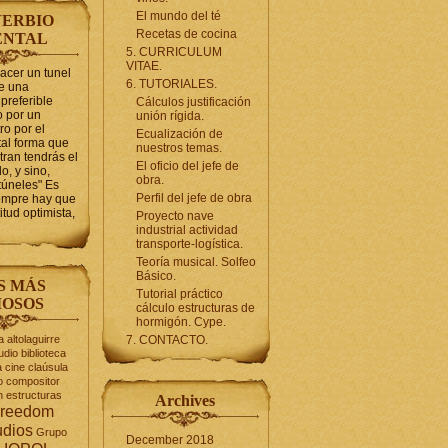
El mundo del té
ERBIO
Recetas de cocina
ENTAL
5. CURRICULUM
VITAE.
hacer un tunel
6. TUTORIALES.
se una
preferible
Cálculos justificación
 por un
unión rígida.
ro por el
Ecualización de
tal forma que
nuestros temas.
tran tendrás el
El oficio del jefe de
o, y sino,
obra.
túneles" Es
Perfil del jefe de obra
iempre hay que
itud optimista,
Proyecto nave
industrial actividad
transporte-logística.
Teoría musical. Solfeo
Básico.
S MÁS
Tutorial práctico
OSOS
cálculo estructuras de
hormigón. Cype.
a
altolaguirre
7. CONTACTO.
udio
biblioteca
a
cine
claúsula
o
compositor
n
estructuras
Archives
reedom
udios
Grupo
December 2018