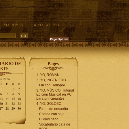
1. YO, ROMÁN.
4. YO, GOLOSO.
ARIO DE
Pages
STS
1. YO, ROMÁN.
st 2026
2. YO, INGENIERO.
T
F
S
S
Fin con Heliopol.
1
2
3. YO, MÚSICO. Tutorial
6
7
8
9
Edición Musical en PC
13
14
15
16
para principiantes.
20
21
22
23
4. YO, GOLOSO.
27
28
29
30
Birras de ensueño
Cocina con soja
El dios baco
Vocabulario cata de
vinos.