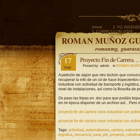
Home
2. YO, INGENI
5. CURRICULUM VITAE.
ROMAN MUÑOZ G
romanmg, guarasa, 
17
Proyecto Fin de Carrera…
Posted by: admin in
ROMAN MUÑO
mar
A petición de algún que otro lechón que conozco
recuperar la info de un cd de hace tropecientos 
industrial con actividad de transporte y logísti
nivel de instalaciones, así como la filosofia de 
Os paso las tripas en .doc para que podáis toqu
en mi época disponer de un archivo así…Pero n
proyecto fin de carrera nave industrial con act
proyecto fin de carrera nave industrial con act
Tags:
actividad
,
automatismos
,
carrera
,
estructu
logistica
,
mecanica
,
nave
,
pfc
,
proyecto
,
robotic