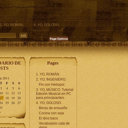
1. YO, ROMÁN.
4. YO, GOLOSO.
ARIO DE
Pages
STS
1. YO, ROMÁN.
h 2011
2. YO, INGENIERO.
T
F
S
S
Fin con Heliopol.
3
4
5
6
3. YO, MÚSICO. Tutorial
10
11
12
13
Edición Musical en PC
17
18
19
20
para principiantes.
24
25
26
27
4. YO, GOLOSO.
31
Birras de ensueño
»
Cocina con soja
El dios baco
Vocabulario cata de
vinos.