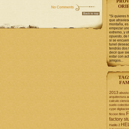
PROV
ORI
No Comments
Back to top
"Si quieres 
que atravie
montaña, es 
empezar uno
extremo, y ot
opuesto, de 
si se encuen
tunel desead
tendrás dos 
decir que s
estar con act
amigos...
TAG
FAM
2013
abusiv
arquitectura
a
calculo
cienci
suelo
colectiv
cype
digitacio
F
ficcion
films
factory st
HE
Hatillo 2