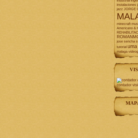
industrial
inge
instalaciones
jazz
JORGE 
MAL
minecraft
mus
Americano & H
REHABILITA
ROMANM
jose
sencha
s
uma
tutorial
malaga
video
VIS
contador vis
MAP