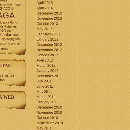
nieros
April 2015
jamon de mono
April 2014
CHACON
AGA
December 2013
November 2013
ic
pola
Puño
October 2013
is Puñettes
May 2013
CION
rock
February 2013
G
salud
san
uelo
swing
tea
January 2013
universidad de
December 2012
games
November 2012
October 2012
April 2012
ITAS
March 2012
January 2012
December 2011
itas
July 2011
June 2011
May 2011
A WEB
March 2011
January 2011
December 2010
November 2010
October 2010
September 2010
May 2010