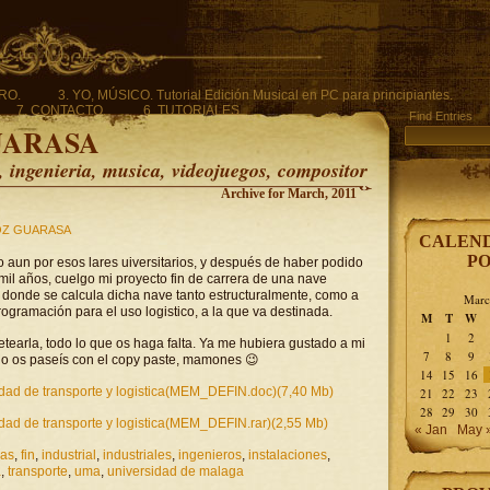
ERO.
3. YO, MÚSICO. Tutorial Edición Musical en PC para principiantes.
7. CONTACTO.
6. TUTORIALES.
Find Entries
UARASA
ingenieria, musica, videojuegos, compositor
Archive for March, 2011
Z GUARASA
CALEND
PO
 aun por esos lares uiversitarios, y después de haber podido
mil años, cuelgo mi proyecto fin de carrera de una nave
ca, donde se calcula dicha nave tanto estructuralmente, como a
Marc
programación para el uso logistico, a la que va destinada.
M
T
W
1
2
etearla, todo lo que os haga falta. Ya me hubiera gustado a mi
7
8
9
o os paseís con el copy paste, mamones 😉
14
15
16
ividad de transporte y logistica(MEM_DEFIN.doc)(7,40 Mb)
21
22
23
28
29
30
ividad de transporte y logistica(MEM_DEFIN.rar)(2,55 Mb)
« Jan
May 
ras
,
fin
,
industrial
,
industriales
,
ingenieros
,
instalaciones
,
a
,
transporte
,
uma
,
universidad de malaga