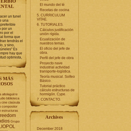
ERBIO
El mundo del té
ENTAL
Recetas de cocina
5. CURRICULUM
hacer un tunel
VITAE.
se una
preferible
6. TUTORIALES.
 por un
Cálculos justificación
ro por el
unión rígida.
tal forma que
Ecualización de
tran tendrás el
nuestros temas.
o, y sino,
El oficio del jefe de
túneles" Es
obra.
iempre hay que
itud optimista,
Perfil del jefe de obra
Proyecto nave
industrial actividad
transporte-logística.
Teoría musical. Solfeo
S MÁS
Básico.
OSOS
Tutorial práctico
cálculo estructuras de
hormigón. Cype.
a
altolaguirre
udio
biblioteca
7. CONTACTO.
a
cine
claúsula
o
compositor
n
estructuras
reedom
Archives
udios
Grupo
LIOPOL
December 2018