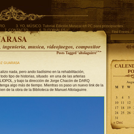
ERO.
3. YO, MÚSICO. Tutorial Edición Musical en PC para principiantes.
7. CONTACTO.
6. TUTORIALES.
Find Entries
UARASA
ingenieria, musica, videojuegos, compositor
Posts Tagged ‘altolaguirre’
Z GUARASA
CALEND
PO
lizo nada, pero ando liadísimo en la rehabilitación,
odo tipo de historias, situado en una de las arterias
HELIOPOL, y bajo la dirección de Jorge Chacón de DARQ
Augu
nga algo más de tiempo. Mientras os paso un nuevo link de la
M
T
W
en de la obra de la Biblioteca de Manuel Altolaguirre.
3
4
5
10
11
12
17
18
19
24
25
26
31
« Dec