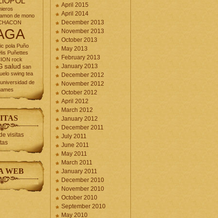
LIOPOL
April 2015
nieros
April 2014
jamon de mono
December 2013
CHACON
AGA
November 2013
October 2013
ic
pola
Puño
May 2013
is Puñettes
February 2013
CION
rock
G
salud
January 2013
san
uelo
swing
tea
December 2012
universidad de
November 2012
games
October 2012
April 2012
March 2012
ITAS
January 2012
December 2011
July 2011
itas
June 2011
May 2011
March 2011
A WEB
January 2011
December 2010
November 2010
October 2010
September 2010
May 2010