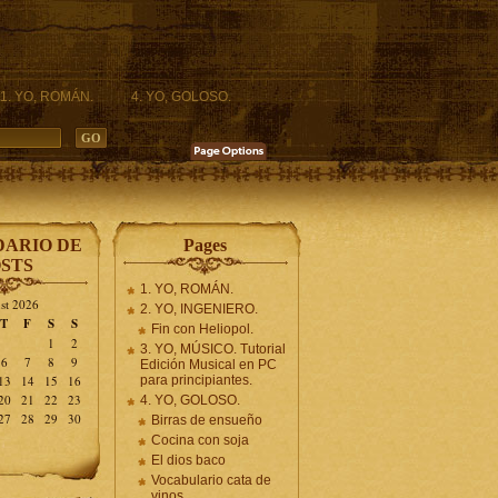
1. YO, ROMÁN.
4. YO, GOLOSO.
ARIO DE
Pages
STS
1. YO, ROMÁN.
st 2026
2. YO, INGENIERO.
T
F
S
S
Fin con Heliopol.
1
2
3. YO, MÚSICO. Tutorial
6
7
8
9
Edición Musical en PC
13
14
15
16
para principiantes.
20
21
22
23
4. YO, GOLOSO.
27
28
29
30
Birras de ensueño
Cocina con soja
El dios baco
Vocabulario cata de
vinos.