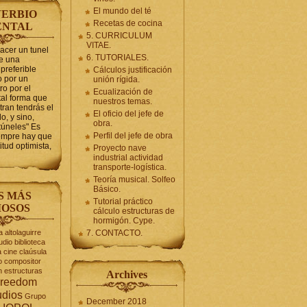
El mundo del té
ERBIO
Recetas de cocina
ENTAL
5. CURRICULUM
VITAE.
hacer un tunel
6. TUTORIALES.
se una
preferible
Cálculos justificación
 por un
unión rígida.
ro por el
Ecualización de
tal forma que
nuestros temas.
tran tendrás el
El oficio del jefe de
o, y sino,
obra.
túneles" Es
Perfil del jefe de obra
iempre hay que
itud optimista,
Proyecto nave
industrial actividad
transporte-logística.
Teoría musical. Solfeo
Básico.
S MÁS
Tutorial práctico
OSOS
cálculo estructuras de
hormigón. Cype.
a
altolaguirre
7. CONTACTO.
udio
biblioteca
a
cine
claúsula
o
compositor
n
estructuras
Archives
reedom
udios
Grupo
December 2018