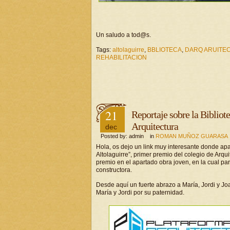
Un saludo a tod@s.
Tags:
altolaguirre
,
BBLIOTECA
,
DARQ ARUITE
REHABILITACION
21
Reportaje sobre la Bibliot
Arquitectura
dec
Posted by: admin in
ROMAN MUÑOZ GUARASA
Hola, os dejo un link muy interesante donde apa
Altolaguirre”, primer premio del colegio de Arq
premio en el apartado obra joven, en la cual pa
constructora.
Desde aquí un fuerte abrazo a María, Jordi y Jo
María y Jordi por su paternidad.