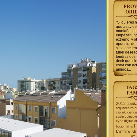
PROV
ORI
"Si quieres 
que atravie
montaña, es 
empezar uno
extremo, y ot
opuesto, de 
si se encuen
tunel desead
tendrás dos 
decir que s
estar con act
amigos...
TAG
FAM
2013
abusiv
arquitectura
a
calculo
cienci
suelo
colectiv
cype
digitacio
F
ficcion
films
factory st