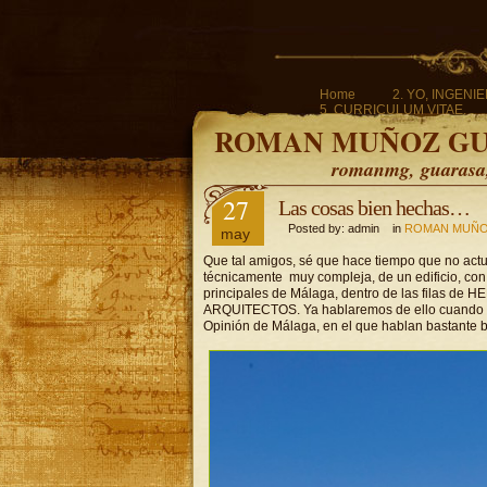
Home
2. YO, INGENI
5. CURRICULUM VITAE.
ROMAN MUÑOZ G
romanmg, guarasa, 
27
Las cosas bien hechas…
Posted by: admin in
ROMAN MUÑO
may
Que tal amigos, sé que hace tiempo que no actua
técnicamente muy compleja, de un edificio, con t
principales de Málaga, dentro de las filas de 
ARQUITECTOS. Ya hablaremos de ello cuando te
Opinión de Málaga, en el que hablan bastante bi