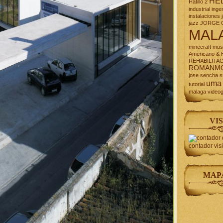
HE
Hatillo 2
industrial
inge
instalaciones
jazz
JORGE 
MAL
minecraft
mus
Americano & H
REHABILITA
ROMANM
jose
sencha
s
uma
tutorial
malaga
video
VIS
contador vis
MAP