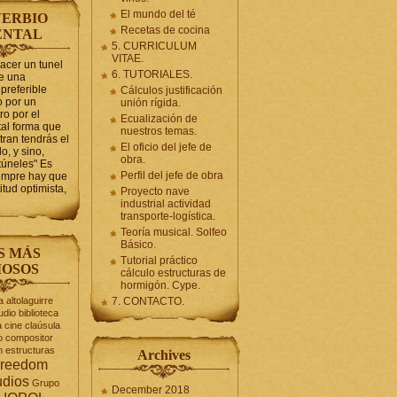
El mundo del té
ERBIO
Recetas de cocina
ENTAL
5. CURRICULUM
VITAE.
hacer un tunel
6. TUTORIALES.
se una
preferible
Cálculos justificación
 por un
unión rígida.
ro por el
Ecualización de
tal forma que
nuestros temas.
tran tendrás el
El oficio del jefe de
o, y sino,
obra.
túneles" Es
Perfil del jefe de obra
iempre hay que
itud optimista,
Proyecto nave
industrial actividad
transporte-logística.
Teoría musical. Solfeo
Básico.
S MÁS
Tutorial práctico
OSOS
cálculo estructuras de
hormigón. Cype.
a
altolaguirre
7. CONTACTO.
udio
biblioteca
a
cine
claúsula
o
compositor
n
estructuras
Archives
reedom
udios
Grupo
December 2018