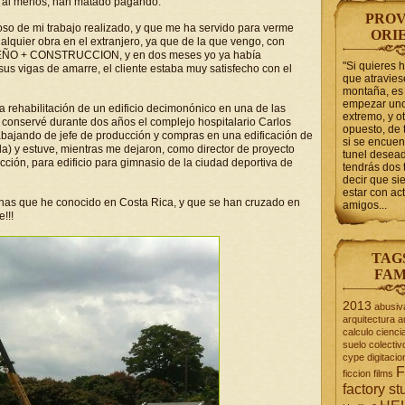
s, al menos, han matado pagando.
PROV
so de mi trabajo realizado, y que me ha servido para verme
ORI
lquier obra en el extranjero, ya que de la que vengo, con
 DISEÑO + CONSTRUCCION, y en dos meses yo ya había
"Si quieres 
us vigas de amarre, el cliente estaba muy satisfecho con el
que atravie
montaña, es 
empezar uno
a rehabilitación de un edificio decimonónico en una de las
extremo, y ot
 y conservé durante dos años el complejo hospitalario Carlos
opuesto, de 
trabajando de jefe de producción y compras en una edificación de
si se encuen
) y estuve, mientras me dejaron, como director de proyecto
tunel desead
ucción, para edificio para gimnasio de la ciudad deportiva de
tendrás dos 
decir que s
estar con act
onas que he conocido en Costa Rica, y que se han cruzado en
amigos...
!!!
TAG
FAM
2013
abusiv
arquitectura
a
calculo
cienci
suelo
colectiv
cype
digitacio
F
ficcion
films
factory st