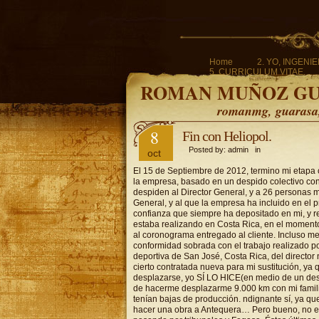
Home
2. YO, INGENI
5. CURRICULUM VITAE.
ROMAN MUÑOZ G
romanmg, guarasa, 
8
Fin con Heliopol.
Posted by: admin in
oct
El 15 de Septiembre de 2012, termino mi etapa 
la empresa, basado en un despido colectivo con
despiden al Director General, y a 26 personas m
General, y al que la empresa ha incluido en el p
confianza que siempre ha depositado en mi, y r
estaba realizando en Costa Rica, en el momento
al coronograma entregado al cliente. Incluso me
conformidad sobrada con el trabajo realizado por
deportiva de San José, Costa Rica, del director
cierto contratada nueva para mi sustitución, ya
desplazarse, yo SÍ LO HICE(en medio de un des
de hacerme desplazarme 9.000 km con mi familia 
tenían bajas de producción. ndignante sí, ya que
hacer una obra a Antequera… Pero bueno, no es 