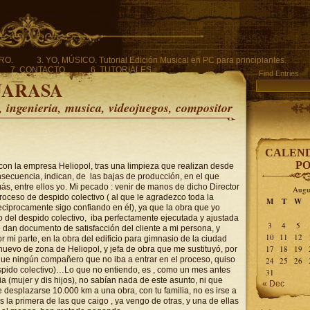
ERO.
3. YO, MÚSICO. Tutorial Edición Musical en PC para principiantes.
7. CONTACTO.
6. TUTORIALES.
Find Entries
UARASA
ingenieria, musica, videojuegos, compositor
CALEND
PO
con la empresa Heliopol, tras una limpieza que realizan desde
secuencia, indican, de las bajas de producción, en el que
ás, entre ellos yo. Mi pecado : venir de manos de dicho Director
Augu
roceso de despido colectivo ( al que le agradezco toda la
M
T
W
eciprocamente sigo confiando en él), ya que la obra que yo
 del despido colectivo, iba perfectamente ejecutada y ajustada
3
4
5
 dan documento de satisfacción del cliente a mi persona, y
10
11
12
 mi parte, en la obra del edificio para gimnasio de la ciudad
17
18
19
 nuevo de zona de Heliopol, y jefa de obra que me sustituyó, por
 que ningún compañero que no iba a entrar en el proceso, quiso
24
25
26
pido colectivo)…Lo que no entiendo, es , como un mes antes
31
(mujer y dis hijos), no sabían nada de este asunto, ni que
« Dec
 desplazarse 10.000 km a una obra, con tu familia, no es irse a
la primera de las que caigo , ya vengo de otras, y una de ellas