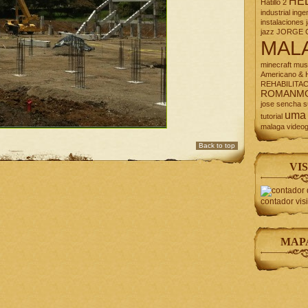
HE
Hatillo 2
industrial
inge
instalaciones
jazz
JORGE 
MAL
minecraft
mus
Americano & H
REHABILITA
ROMANM
jose
sencha
s
uma
tutorial
malaga
video
Back to top
VIS
contador vis
MAP