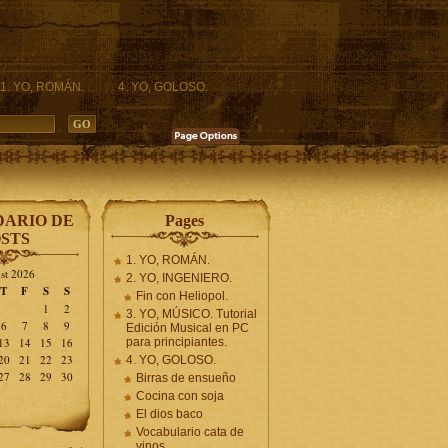
1. YO, ROMÁN.
4. YO, GOLOSO.
ARIO DE
Pages
STS
1. YO, ROMÁN.
st 2026
2. YO, INGENIERO.
T
F
S
S
Fin con Heliopol.
1
2
3. YO, MÚSICO. Tutorial
6
7
8
9
Edición Musical en PC
13
14
15
16
para principiantes.
20
21
22
23
4. YO, GOLOSO.
27
28
29
30
Birras de ensueño
Cocina con soja
El dios baco
Vocabulario cata de
vinos.