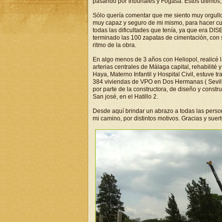
pasando por tribunales y Fogasa. Éstos último
Sólo quería comentar que me siento muy orgullo
muy capaz y seguro de mi mismo, para hacer cua
todas las dificultades que tenía, ya que era
terminado las 100 zapatas de cimentación, con s
ritmo de la obra.
En algo menos de 3 años con Heliopol, realicé l
arterias centrales de Málaga capital, rehabilité
Haya, Materno Infantil y Hospital Civil, estuve 
384 viviendas de VPO en Dos Hermanas ( Sevilla
por parte de la constructora, de diseño y constr
San josé, en el Hatillo 2.
Desde aquí brindar un abrazo a todas las pers
mi camino, por distintos motivos. Gracias y suerte