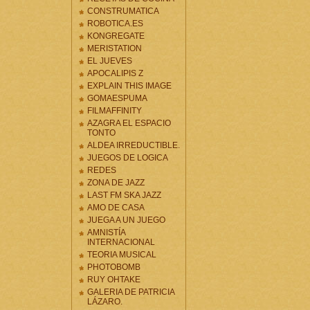
CONSTRUMATICA
ROBOTICA.ES
KONGREGATE
MERISTATION
EL JUEVES
APOCALIPIS Z
EXPLAIN THIS IMAGE
GOMAESPUMA
FILMAFFINITY
AZAGRA EL ESPACIO
TONTO
ALDEA IRREDUCTIBLE.
JUEGOS DE LOGICA
REDES
ZONA DE JAZZ
LAST FM SKA JAZZ
AMO DE CASA
JUEGA A UN JUEGO
AMNISTÍA
INTERNACIONAL
TEORIA MUSICAL
PHOTOBOMB
RUY OHTAKE
GALERIA DE PATRICIA
LÁZARO.