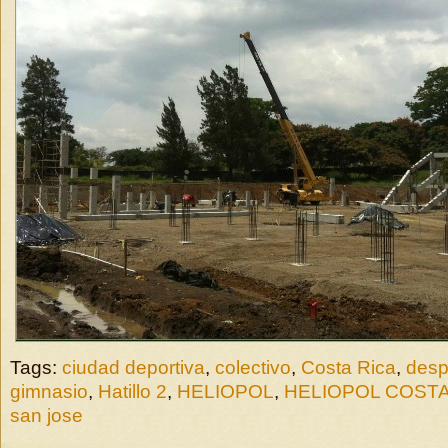
Tags:
ciudad deportiva
,
colectivo
,
Costa Rica
,
desp
gimnasio
,
Hatillo 2
,
HELIOPOL
,
HELIOPOL COSTA
san jose