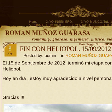
Home
2. YO, INGENIERO.
3. YO, MÚSICO. Tutoria
5. CURRICULUM VITAE.
7. CONTACTO.
6. TUTO
ROMAN MUÑOZ GUARASA
romanmg, guarasa, ingenieria, musica, vi
Posts Tagged ‘HELIOP
8
FIN CON HELIOPOL. 15/09/2012
oct
Posted by: admin in
ROMAN MUÑOZ GUAR
El 15 de Septiembre de 2012, terminó mi etapa co
Heliopol.
Hoy en día , estoy muy agradecido a nivel personal
Gracias !!!