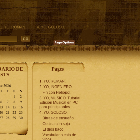
1. YO, ROMÁN.
4. YO, GOLOSO.
ARIO DE
Pages
STS
1. YO, ROMÁN.
st 2026
2. YO, INGENIERO.
T
F
S
S
Fin con Heliopol.
1
2
3. YO, MÚSICO. Tutorial
6
7
8
9
Edición Musical en PC
13
14
15
16
para principiantes.
20
21
22
23
4. YO, GOLOSO.
27
28
29
30
Birras de ensueño
Cocina con soja
El dios baco
Vocabulario cata de
vinos.