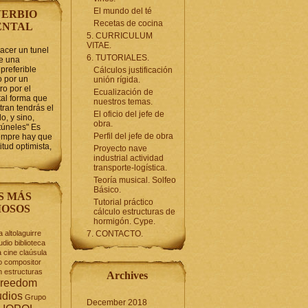
El mundo del té
ERBIO
Recetas de cocina
ENTAL
5. CURRICULUM
VITAE.
hacer un tunel
6. TUTORIALES.
se una
preferible
Cálculos justificación
 por un
unión rígida.
ro por el
Ecualización de
tal forma que
nuestros temas.
tran tendrás el
El oficio del jefe de
o, y sino,
obra.
túneles" Es
Perfil del jefe de obra
iempre hay que
itud optimista,
Proyecto nave
industrial actividad
transporte-logística.
Teoría musical. Solfeo
Básico.
S MÁS
Tutorial práctico
OSOS
cálculo estructuras de
hormigón. Cype.
a
altolaguirre
7. CONTACTO.
udio
biblioteca
a
cine
claúsula
o
compositor
n
estructuras
Archives
reedom
udios
Grupo
December 2018