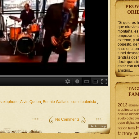
PROV
ORI
"Si quieres 
que atravie
montaña, es 
empezar uno
extremo, y ot
opuesto, de 
si se encuen
tunel desead
tendrás dos 
decir que s
estar con act
amigos...
TAG
FAM
r saxophone
,
Alvin Queen
,
Bennie Wallace
,
como baterista.
,
2013
abusiv
arquitectura
a
calculo
cienci
suelo
colectiv
No Comments
cype
digitacio
Back to top
F
ficcion
films
factory st