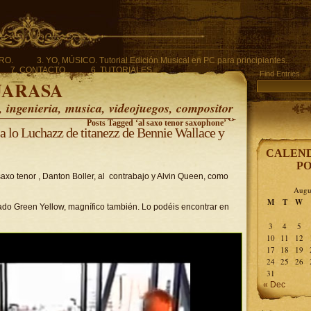
ERO.
3. YO, MÚSICO. Tutorial Edición Musical en PC para principiantes.
7. CONTACTO.
6. TUTORIALES.
Find Entries
UARASA
ingenieria, musica, videojuegos, compositor
Posts Tagged ‘al saxo tenor saxophone’
 a lo Luchazz de titanezz de Bennie Wallace y
CALEND
PO
axo tenor , Danton Boller, al contrabajo y Alvin Queen, como
Augu
M
T
W
ado Green Yellow, magnífico también. Lo podéis encontrar en
3
4
5
10
11
12
17
18
19
24
25
26
31
« Dec