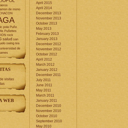
LIOPOL
April 2015
nieros
April 2014
jamon de mono
December 2013
CHACON
AGA
November 2013
October 2013
ic
pola
Puño
May 2013
is Puñettes
February 2013
CION
rock
G
salud
January 2013
san
uelo
swing
tea
December 2012
universidad de
November 2012
games
October 2012
April 2012
March 2012
ITAS
January 2012
December 2011
July 2011
itas
June 2011
May 2011
March 2011
A WEB
January 2011
December 2010
November 2010
October 2010
September 2010
May 2010