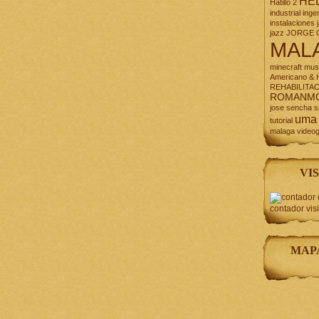
HE
Hatillo 2
industrial
inge
instalaciones
jazz
JORGE 
MAL
minecraft
mus
Americano & H
REHABILITA
ROMANM
jose
sencha
s
uma
tutorial
malaga
video
VIS
contador vis
MAP