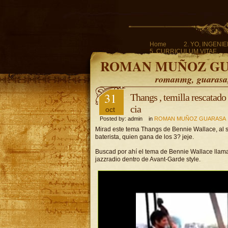
Home
2. YO, INGENI
5. CURRICULUM VITAE.
ROMAN MUÑOZ G
romanmg, guarasa, 
31
Thangs , temilla rescatado
cia
oct
Posted by: admin in
ROMAN MUÑOZ GUARASA
Mirad este tema Thangs de Bennie Wallace, al s
baterista, quien gana de los 3? jeje.
Buscad por ahí el tema de Bennie Wallace llam
jazzradio dentro de Avant-Garde style.