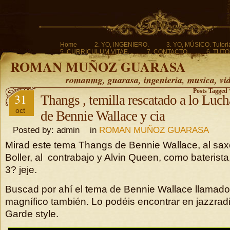
Home
2. YO, INGENIERO.
3. YO, MÚSICO. Tutoria
5. CURRICULUM VITAE.
7. CONTACTO.
6. TUTO
ROMAN MUÑOZ GUARASA
romanmg, guarasa, ingenieria, musica, vi
Posts Tagged 
31
Thangs , temilla rescatado a lo Luch
oct
de Bennie Wallace y cia
Posted by: admin in
ROMAN MUÑOZ GUARASA
Mirad este tema Thangs de Bennie Wallace, al sax
Boller, al contrabajo y Alvin Queen, como baterista
3? jeje.
Buscad por ahí el tema de Bennie Wallace llamado
magnífico también. Lo podéis encontrar en jazzrad
Garde style.