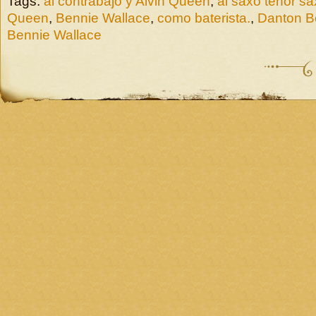
Tags:
al contrabajo y Alvin Queen
,
al saxo tenor s
Queen
,
Bennie Wallace
,
como baterista.
,
Danton Bo
Bennie Wallace