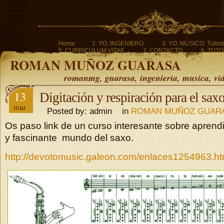
Home
2. YO, INGENIERO.
3. YO, MÚSICO. Tutoria
5. CURRICULUM VITAE.
7. CONTACTO.
6. TUTO
ROMAN MUÑOZ GUARASA
romanmg, guarasa, ingenieria, musica, vi
13
Digitación y respiración para el saxo
mar
Posted by: admin in
ROMAN MUÑOZ GUAR
Os paso link de un curso interesante sobre aprend
y fascinante mundo del saxo.
http://devotomusic.galeon.com/enlaces1254963.ht