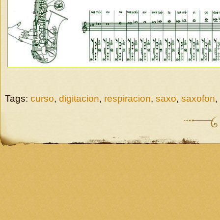
Tags:
curso
,
digitacion
,
respiracion
,
saxo
,
saxofon
,