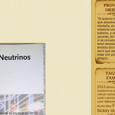
PROV
ORI
"Si quieres 
que atravie
montaña, es 
empezar uno
extremo, y ot
opuesto, de 
si se encuen
tunel desead
tendrás dos 
decir que s
estar con act
amigos...
TAG
FAM
2013
abusiv
arquitectura
a
calculo
cienci
suelo
colectiv
cype
digitacio
F
ficcion
films
factory st