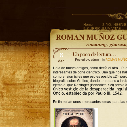
Home
2. YO, INGENI
5. CURRICULUM VITAE.
ROMAN MUÑOZ G
romanmg, guarasa, 
8
Un poco de lectura…
Posted by: admin in
ROMAN MUÑO
dec
Hola de nuevo amigos, como decía el otro…Pues 
interesantes de corte científico. Uno que nos ha
comprensión (si es que eso es posible xD), pero
biografía sobre Galileo, dando un repaso a las b
ejemplo, que Raztinger (Benedicto XVI) presidí
único vestigio de la desaparecida Inquis
Oficio, establecida por Paulo III, 1542
.
En fin serían unos interesantes temas para la