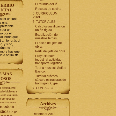
El mundo del té
ERBIO
Recetas de cocina
ENTAL
5. CURRICULUM
VITAE.
hacer un tunel
6. TUTORIALES.
se una
preferible
Cálculos justificación
 por un
unión rígida.
ro por el
Ecualización de
tal forma que
nuestros temas.
tran tendrás el
El oficio del jefe de
o, y sino,
obra.
túneles" Es
Perfil del jefe de obra
iempre hay que
itud optimista,
Proyecto nave
industrial actividad
transporte-logística.
Teoría musical. Solfeo
Básico.
S MÁS
Tutorial práctico
OSOS
cálculo estructuras de
hormigón. Cype.
a
altolaguirre
7. CONTACTO.
udio
biblioteca
a
cine
claúsula
o
compositor
n
estructuras
Archives
reedom
udios
Grupo
December 2018