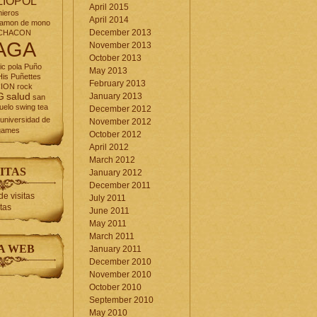
LIOPOL
April 2015
nieros
April 2014
jamon de mono
December 2013
CHACON
AGA
November 2013
October 2013
ic
pola
Puño
May 2013
is Puñettes
February 2013
CION
rock
G
salud
January 2013
san
uelo
swing
tea
December 2012
universidad de
November 2012
games
October 2012
April 2012
March 2012
ITAS
January 2012
December 2011
July 2011
itas
June 2011
May 2011
March 2011
A WEB
January 2011
December 2010
November 2010
October 2010
September 2010
May 2010