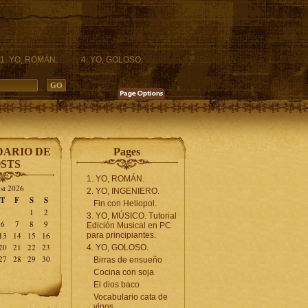
1. YO, ROMÁN.
4. YO, GOLOSO.
ARIO DE
Pages
STS
1. YO, ROMÁN.
st 2026
2. YO, INGENIERO.
T
F
S
S
Fin con Heliopol.
1
2
3. YO, MÚSICO. Tutorial
6
7
8
9
Edición Musical en PC
13
14
15
16
para principiantes.
20
21
22
23
4. YO, GOLOSO.
27
28
29
30
Birras de ensueño
Cocina con soja
El dios baco
Vocabulario cata de
vinos.