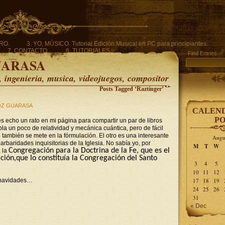
ERO.
3. YO, MÚSICO. Tutorial Edición Musical en PC para principiantes.
7. CONTACTO.
6. TUTORIALES.
Find Entries
UARASA
ingenieria, musica, videojuegos, compositor
Posts Tagged ‘Raztinger’
Z GUARASA
CALEND
PO
echo un rato en mi página para compartir un par de libros
bla un poco de relatividad y mecánica cuántica, pero de fácil
 también se mete en la fórmulación. El otro es una interesante
Augu
arbaridades inquisitorias de la Iglesia. No sabía yo, por
M
T
W
Congregación para la Doctrina de la Fe, que es
el
a la
ición,que lo constituía la Congregación del Santo
3
4
5
10
11
12
s navidades…
17
18
19
24
25
26
31
« Dec