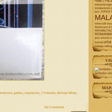
HE
Hatillo 2
industrial
inge
instalaciones
jazz
JORGE 
MAL
minecraft
mus
Americano & H
REHABILITA
ROMANM
jose
sencha
s
uma
tutorial
malaga
video
VIS
contador vis
MAP
lectrones
,
galileo
,
inquisicion
,
J Ynduráin
,
Michael White
,
No Comments