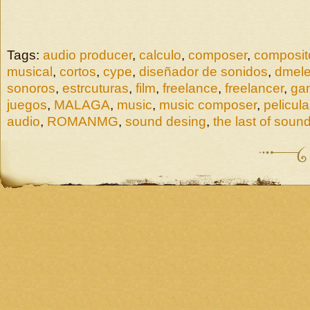
Tags:
audio producer
,
calculo
,
composer
,
composit
musical
,
cortos
,
cype
,
diseñador de sonidos
,
dmele
sonoros
,
estrcuturas
,
film
,
freelance
,
freelancer
,
ga
juegos
,
MALAGA
,
music
,
music composer
,
pelicul
audio
,
ROMANMG
,
sound desing
,
the last of soun