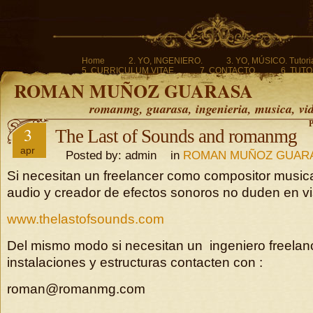
Home
2. YO, INGENIERO.
3. YO, MÚSICO. Tutoria
5. CURRICULUM VITAE.
7. CONTACTO.
6. TUTO
ROMAN MUÑOZ GUARASA
romanmg, guarasa, ingenieria, musica, vi
P
3
The Last of Sounds and romanmg
apr
Posted by: admin in
ROMAN MUÑOZ GUAR
Si necesitan un freelancer como compositor musica
audio y creador de efectos sonoros no duden en vis
www.thelastofsounds.com
Del mismo modo si necesitan un ingeniero freelanc
instalaciones y estructuras contacten con :
roman@romanmg.com