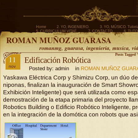
Home
2. YO, INGENIERO.
3. YO, MÚSICO. Tutoria
5. CURRICULUM VITAE.
7. CONTACTO.
6. TUTO
ROMAN MUÑOZ GUARASA
romanmg, guarasa, ingenieria, musica, vi
Posts Tagged ‘
11
Edificación Robótica
nov
Posted by: admin in
ROMAN MUÑOZ GUAR
Yaskawa Eléctrica Corp y Shimizu Corp, un dúo d
niponas, finalizan la inauguración de Smart Showr
Exhibición Inteligente) que será utilizada como esp
demostración de la etapa primaria del proyecto ll
Robotics Building o Edificio Robótico Inteligente, 
en la integración de la domótica con robots que asi