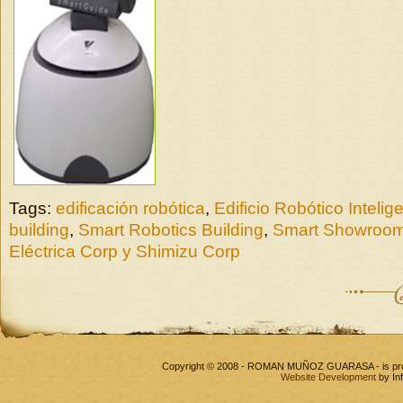
Tags:
edificación robótica
,
Edificio Robótico Intelig
building
,
Smart Robotics Building
,
Smart Showroo
Eléctrica Corp y Shimizu Corp
Copyright © 2008 - ROMAN MUÑOZ GUARASA - is pr
Website Development
by In