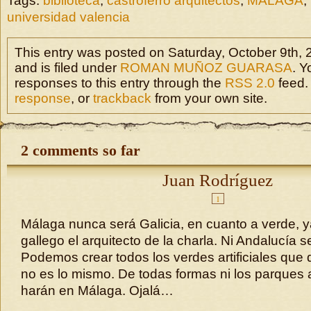
Tags:
biblioteca
,
castroferro arquitectos
,
MALAGA
,
universidad valencia
This entry was posted on Saturday, October 9th,
and is filed under
ROMAN MUÑOZ GUARASA
. Y
responses to this entry through the
RSS 2.0
feed.
response
, or
trackback
from your own site.
2 comments so far
Juan Rodríguez
1
Málaga nunca será Galicia, en cuanto a verde, 
gallego el arquitecto de la charla. Ni Andalucía s
Podemos crear todos los verdes artificiales que
no es lo mismo. De todas formas ni los parques ar
harán en Málaga. Ojalá…