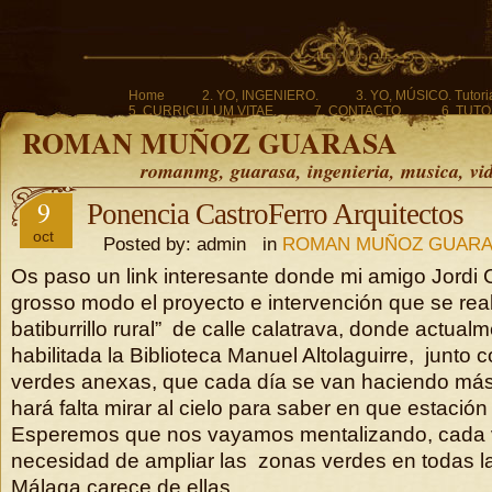
Home
2. YO, INGENIERO.
3. YO, MÚSICO. Tutoria
5. CURRICULUM VITAE.
7. CONTACTO.
6. TUTO
ROMAN MUÑOZ GUARASA
romanmg, guarasa, ingenieria, musica, vi
9
Ponencia CastroFerro Arquitectos
oct
Posted by: admin in
ROMAN MUÑOZ GUAR
Os paso un link interesante donde mi amigo Jordi C
grosso modo el proyecto e intervención que se reali
batiburrillo rural” de calle calatrava, donde actua
habilitada la Biblioteca Manuel Altolaguirre, junto
verdes anexas, que cada día se van haciendo más 
hará falta mirar al cielo para saber en que estació
Esperemos que nos vayamos mentalizando, cada 
necesidad de ampliar las zonas verdes en todas l
Málaga carece de ellas.