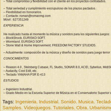
– Total compromiso y flexibilidad con el cliente en los proyectos contratados.
– Total seriedad y cumplimiento escrupuloso de los plazos pactados.
– Flexibilidad en honorarios.
– Contacto: roman@romanmg.com
Móvil : 627351249
EXPERIENCIA
He realizado hasta el momento la música y sonidos para los siguientes juegos:
– BlockShock. EURISKO SOFT.
– Wormland. EURISKO SOFT.
– Stone Wall & Home Improvement. FREEDOM FACTORY STUDIOS.
– Actualmente: composición de la música y diseño de sonidos para juego terro
CONOCIMIENTOS
– Reason 4.0 , Steinberg Cubase, FL Studio, SONAR 8.0, ACID, Sybelius, MidiStu
– Audacity, Cool Edit, etc.
– Teclado YAMAHA PSR E-413
ESTUDIOS
– Ingeniero Industrial.
– Grado Medio en la Escuela Superior de Música en el Conservatorio Superior 
Tags:
Ingenieria. Industrial. Sonido. Musica. Tecla
Samples. Videojuegos. Tutoriales. Obra. Urbanismo