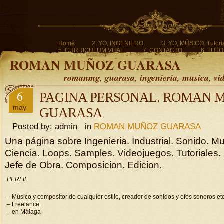
Home
2. YO, INGENIERO.
3. YO, MÚSICO. Tutoria
5. CURRICULUM VITAE.
7. CONTACTO.
6. TUTO
ROMAN MUÑOZ GUARASA
romanmg, guarasa, ingenieria, musica, vi
6
PAGINA PERSONAL. ROMAN 
may
GUARASA
Posted by: admin in
ROMAN MUÑOZ GUARASA
Una página sobre Ingenieria. Industrial. Sonido. M
Ciencia. Loops. Samples. Videojuegos. Tutoriales.
Jefe de Obra. Composicion. Edicion.
PERFIL
– Músico y compositor de cualquier estilo, creador de sonidos y efos sonoros etc
– Freelance.
– en Málaga