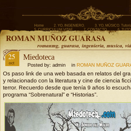
Home
2. YO, INGENIERO.
3. YO, MÚSICO. Tutoria
5. CURRICULUM VITAE.
7. CONTACTO.
6. TUTO
ROMAN MUÑOZ GUARASA
romanmg, guarasa, ingenieria, musica, vi
25
Miedoteca
oct
Posted by: admin in
ROMAN MUÑOZ GUAR
Os paso link de una web basada en relatos del gr
y relacionado con la literatura y cine de ciencia ficc
terror. Recuerdo desde que tenía 9 años lo escuc
programa “Sobrenatural” e “Historias”.