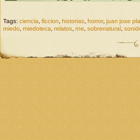
Tags:
ciencia
,
ficcion
,
historias
,
horror
,
juan jose pl
miedo
,
miedoteca
,
relatos
,
rne
,
sobrenatural
,
sonid