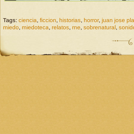
Tags:
ciencia
,
ficcion
,
historias
,
horror
,
juan jose pl
miedo
,
miedoteca
,
relatos
,
rne
,
sobrenatural
,
sonid