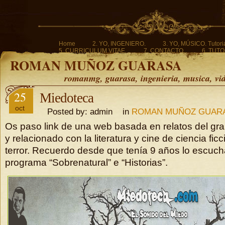
Home
2. YO, INGENIERO.
3. YO, MÚSICO. Tutoria
5. CURRICULUM VITAE.
7. CONTACTO.
6. TUTO
ROMAN MUÑOZ GUARASA
romanmg, guarasa, ingenieria, musica, vi
25
Miedoteca
oct
Posted by: admin in
ROMAN MUÑOZ GUAR
Os paso link de una web basada en relatos del gr
y relacionado con la literatura y cine de ciencia ficc
terror. Recuerdo desde que tenía 9 años lo escuc
programa “Sobrenatural” e “Historias”.