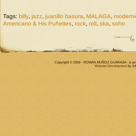
Tags:
billy
,
jazz
,
juanillo basura
,
MALAGA
,
moderni
Americano & His Puñettes
,
rock
,
roll
,
ska
,
soho
Copyright © 2008 - ROMAN MUÑOZ GUARASA - is pr
Website Development
by In