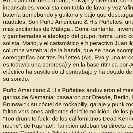
Rock and roll descarnado, salvaje y divertido, con 
incansables, vocalista con tabla de lavar y voz ‘afi
batería tremebundo y guitarra y bajo que descargan
raudales. Son Puño Americano & His Puñettes, un
más excitantes de Málaga,. Gomi, cantante, ‘inven
y gamberradas e ideólogo del grupo, forma junto co
solista, Mario, y el carismático e hiperactivo Juanill
columna vertebral de la banda, que se hace acomp
coreografías por tres Puñettes (Aki, Eva y una terc
es todavía una sorpresa) y en la base rítmica por 
eléctrico ha sustituido al contrabajo y ha dotado d
su sonido.
Puño Americano & His Puñettes anduvieron el mes
garitos de Alemania: pasearon por Dresde, Berlín
Brunswick su cóctel de rockabilly, garaje y punk ro
faltan versiones ardientes del “Demolición” de los 
“Too drunk to fuck” de los californianos Dead Kenn
noche”, de Raphael. También adoban su directo c
como “Cucal fire” y “Helio shake”, y su fuerte es 