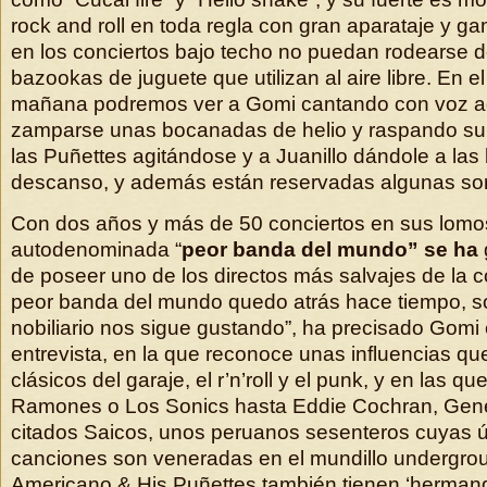
rock and roll en toda regla con gran aparataje y 
en los conciertos bajo techo no puedan rodearse d
bazookas de juguete que utilizan al aire libre. En e
mañana podremos ver a Gomi cantando con voz a
zamparse unas bocanadas de helio y raspando su t
las Puñettes agitándose y a Juanillo dándole a las
descanso, y además están reservadas algunas so
Con dos años y más de 50 conciertos en sus lomos
autodenominada “
peor banda del mundo” se ha
de poseer uno de los directos más salvajes de la c
peor banda del mundo quedo atrás hace tiempo, sól
nobiliario nos sigue gustando”, ha precisado Gomi
entrevista, en la que reconoce unas influencias qu
clásicos del garaje, el r’n’roll y el punk, y en las q
Ramones o Los Sonics hasta Eddie Cochran, Gene
citados Saicos, unos peruanos sesenteros cuyas ún
canciones son veneradas en el mundillo undergro
Americano & His Puñettes también tienen ‘herman