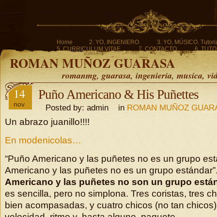
Home
2. YO, INGENIERO.
3. YO, MÚSICO. Tutoria
5. CURRICULUM VITAE.
7. CONTACTO.
6. TUTO
ROMAN MUÑOZ GUARASA
romanmg, guarasa, ingenieria, musica, vi
14
Puño Americano & His Puñettes
nov
Posted by: admin in
ROMAN MUÑOZ GUAR
Un abrazo juanillo!!!!
En modenicolas…
“Puño Americano y las puñetes no es un grupo est
Americano y las puñetes no es un grupo estándar”
Americano y las puñetes no son un grupo está
es sencilla, pero no simplona. Tres coristas, tres ch
bien acompasadas, y cuatro chicos (no tan chicos
velocidad, ritmo y, hasta alguno, paquete.