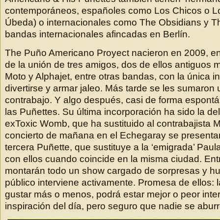
contemporáneos, españoles como Los Chicos o L
Úbeda) o internacionales como The Obsidians y Th
bandas internacionales afincadas en Berlín.
The Puño Americano Proyect nacieron en 2009, en 
de la unión de tres amigos, dos de ellos antiguos 
Moto y Alphajet, entre otras bandas, con la única i
divertirse y armar jaleo. Más tarde se les sumaron 
contrabajo. Y algo después, casi de forma espontán
las Puñettes. Su última incorporación ha sido la del
exToxic Womb, que ha sustituido al contrabajista M
concierto de mañana en el Echegaray se presentará
tercera Puñette, que sustituye a la ‘emigrada’ Paul
con ellos cuando coincide en la misma ciudad. Entr
montarán todo un show cargado de sorpresas y hu
público interviene activamente. Promesa de ellos: 
gustar más o menos, podrá estar mejor o peor inte
inspiración del día, pero seguro que nadie se aburr