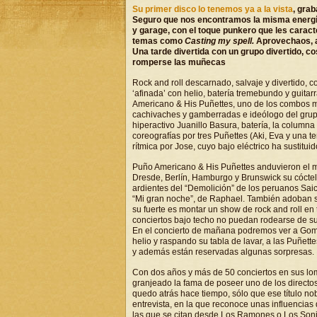
Su primer disco lo tenemos ya a la vista
, gra
Seguro que nos encontramos la misma energía
y garage, con el toque punkero que les caract
temas como
Casting my spell.
Aprovechaos, a
Una tarde divertida con un grupo divertido, co
romperse las muñecas
Rock and roll descarnado, salvaje y divertido, co
‘afinada’ con helio, batería tremebundo y guita
Americano & His Puñettes, uno de los combos má
cachivaches y gamberradas e ideólogo del grupo, 
hiperactivo Juanillo Basura, batería, la column
coreografías por tres Puñettes (Aki, Eva y una t
rítmica por Jose, cuyo bajo eléctrico ha sustitu
Puño Americano & His Puñettes anduvieron el m
Dresde, Berlín, Hamburgo y Brunswick su cóctel d
ardientes del “Demolición” de los peruanos Saic
“Mi gran noche”, de Raphael. También adoban su
su fuerte es montar un show de rock and roll e
conciertos bajo techo no puedan rodearse de sus
En el concierto de mañana podremos ver a Go
helio y raspando su tabla de lavar, a las Puñet
y además están reservadas algunas sorpresas.
Con dos años y más de 50 conciertos en sus lo
granjeado la fama de poseer uno de los directo
quedo atrás hace tiempo, sólo que ese título no
entrevista, en la que reconoce unas influencias q
las que se citan desde Los Ramones o Los Soni