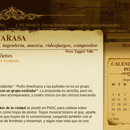
ERO.
3. YO, MÚSICO. Tutorial Edición Musical en PC para principiantes.
7. CONTACTO.
6. TUTORIALES.
Find Entries
UARASA
ingenieria, musica, videojuegos, compositor
Posts Tagged ‘billy’
ñettes
Z GUARASA
CALEND
PO
Augu
M
T
W
estándar”. “Puño Americano y las puñetes no es un grupo
son un grupo estándar”
. La propuesta es sencilla, pero no
3
4
5
p, bien acompasadas, y cuatro chicos (no tan chicos) marcando
10
11
12
17
18
19
os de la ciudad
se plantó en FNAC para caldear estos
24
25
26
n como hojas de plomo. Toque musical bizarro el que, aparte,
31
s que huyen de lo convencional, cargando también con el
« Dec
pel de frontman y showman, y algún
man
más que se nos