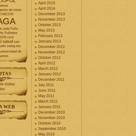
LIOPOL
April 2015
nieros
April 2014
jamon de mono
December 2013
CHACON
AGA
November 2013
October 2013
ic
pola
Puño
May 2013
is Puñettes
February 2013
CION
rock
G
salud
January 2013
san
uelo
swing
tea
December 2012
universidad de
November 2012
games
October 2012
April 2012
March 2012
ITAS
January 2012
December 2011
July 2011
itas
June 2011
May 2011
March 2011
A WEB
January 2011
December 2010
November 2010
October 2010
September 2010
May 2010