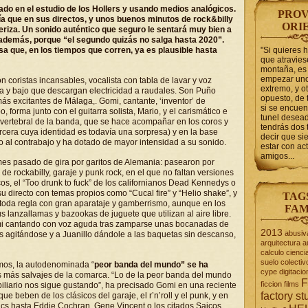
bado en el estudio de los Hollers y usando medios analógicos.
PROV
 que en sus directos, y unos buenos minutos de rock&billy
ORI
eriza. Un sonido auténtico que seguro le sentará muy bien a
demás, porque “el segundo quizás no salga hasta 2020”.
sa que, en los tiempos que corren, ya es plausible hasta
"Si quieres 
que atravie
montaña, es 
empezar uno
n coristas incansables, vocalista con tabla de lavar y voz
extremo, y ot
rra y bajo que descargan electricidad a raudales. Son Puño
opuesto, de 
s excitantes de Málaga,. Gomi, cantante, ‘inventor’ de
si se encuen
forma junto con el guitarra solista, Mario, y el carismático e
tunel desead
a vertebral de la banda, que se hace acompañar en los coros y
tendrás dos 
ercera cuya identidad es todavía una sorpresa) y en la base
decir que s
ido al contrabajo y ha dotado de mayor intensidad a su sonido.
estar con act
amigos...
es pasado de gira por garitos de Alemania: pasearon por
e rockabilly, garaje y punk rock, en el que no faltan versiones
os, el “Too drunk to fuck” de los californianos Dead Kennedys o
 directo con temas propios como “Cucal fire” y “Helio shake”, y
TAG
n toda regla con gran aparataje y gamberrismo, aunque en los
FAM
 lanzallamas y bazookas de juguete que utilizan al aire libre.
mi cantando con voz aguda tras zamparse unas bocanadas de
2013
abusiv
tes agitándose y a Juanillo dándole a las baquetas sin descanso,
arquitectura
a
calculo
cienci
suelo
colectiv
mos, la autodenominada “
peor banda del mundo” se ha
cype
digitacio
s más salvajes de la comarca. “Lo de la peor banda del mundo
F
ficcion
films
biliario nos sigue gustando”, ha precisado Gomi en una reciente
factory st
ue beben de los clásicos del garaje, el r’n’roll y el punk, y en
cs hasta Eddie Cochran, Gene Vincent o los citados Saicos,