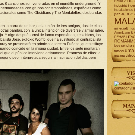
HE
Hatillo 2
das 8 canciones son veneradas en el mundillo underground. Y
industrial
inge
n ‘hermandades’ con grupos contemporáneos, españoles como
instalaciones
nacionales como The Obsidians y The Mentalettes, dos bandas
jazz
JORGE 
MAL
 la barra de un bar, de la unión de tres amigos, dos de ellos
minecraft
mus
otras bandas, con la única intención de divertirse y armar jaleo.
Americano & H
o. Y algo después, casi de forma espontánea, tres chicas, las
REHABILITA
 bajista Jose, exToxic Womb, que ha sustituido al contrabajista
ROMANM
ay se presentará en primicia la tercera Puñette, que sustituye
jose
sencha
s
cuando coincide en la misma ciudad. Entre los siete montarán
uma
tutorial
l que el público interviene activamente. Promesa de ellos: la
malaga
video
jor o peor interpretada según la inspiración del día, pero
VIS
contador vis
MAP