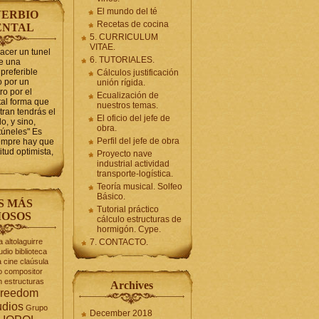
El mundo del té
ERBIO
Recetas de cocina
ENTAL
5. CURRICULUM
VITAE.
hacer un tunel
6. TUTORIALES.
se una
preferible
Cálculos justificación
 por un
unión rígida.
ro por el
Ecualización de
tal forma que
nuestros temas.
tran tendrás el
El oficio del jefe de
o, y sino,
obra.
túneles" Es
Perfil del jefe de obra
iempre hay que
itud optimista,
Proyecto nave
industrial actividad
transporte-logística.
Teoría musical. Solfeo
Básico.
S MÁS
Tutorial práctico
OSOS
cálculo estructuras de
hormigón. Cype.
a
altolaguirre
7. CONTACTO.
udio
biblioteca
a
cine
claúsula
o
compositor
n
estructuras
Archives
reedom
udios
Grupo
December 2018