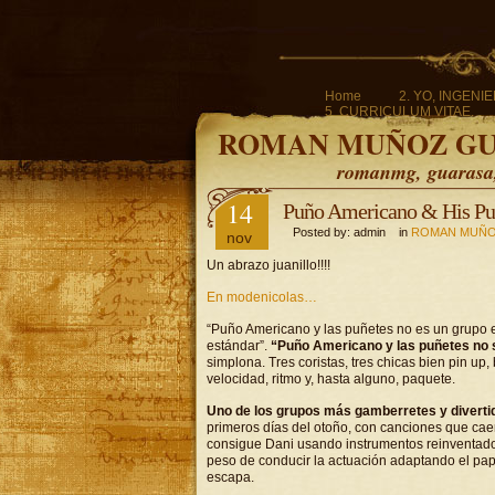
Home
2. YO, INGENI
5. CURRICULUM VITAE.
ROMAN MUÑOZ G
romanmg, guarasa, 
14
Puño Americano & His Pu
Posted by: admin in
ROMAN MUÑO
nov
Un abrazo juanillo!!!!
En modenicolas…
“Puño Americano y las puñetes no es un grupo 
estándar”.
“Puño Americano y las puñetes no 
simplona. Tres coristas, tres chicas bien pin u
velocidad, ritmo y, hasta alguno, paquete.
Uno de los grupos más gamberretes y divertid
primeros días del otoño, con canciones que cae
consigue Dani usando instrumentos reinventado
peso de conducir la actuación adaptando el pa
escapa.