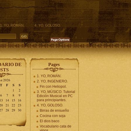
1. YO, ROMÁN.
4. YO, GOLOSO.
ARIO DE
Pages
STS
1. YO, ROMÁN.
st 2026
2. YO, INGENIERO.
T
F
S
S
Fin con Heliopol.
1
2
3. YO, MÚSICO. Tutorial
6
7
8
9
Edición Musical en PC
13
14
15
16
para principiantes.
20
21
22
23
4. YO, GOLOSO.
27
28
29
30
Birras de ensueño
Cocina con soja
El dios baco
Vocabulario cata de
vinos.