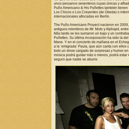
unos peruanos sesenteros cuyas únicas y afila
Puño Americano & His Puñettes también tiene
Los Chicos o Los Creyentes (de Úbeda) o inter
internacionales afincadas en Berlín.
The Puño Americano Proyect nacieron en 2009, en
antiguos miembros de Mr. Moto y Alphajet, entre 
Más tarde se les sumaron un bajo y un contrabaj
Puñettes. Su última incorporación ha sido la del
Mane. Y en el concierto de mañana en el Echegar
a la ‘emigrada’ Paula, que aún canta con ellos 
todo un show cargado de sorpresas y humor en e
música podrá gustar más o menos, podrá estar me
seguro que nadie se aburre.