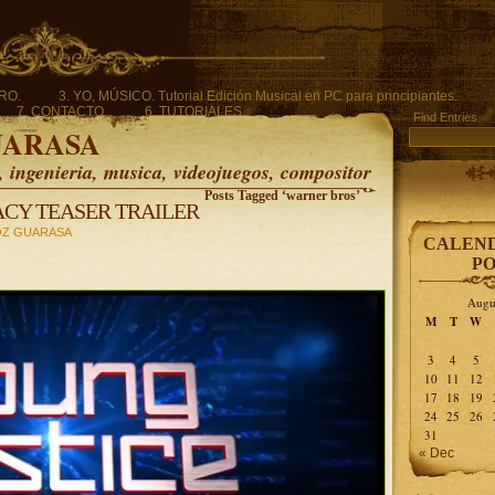
ERO.
3. YO, MÚSICO. Tutorial Edición Musical en PC para principiantes.
7. CONTACTO.
6. TUTORIALES.
Find Entries
UARASA
ingenieria, musica, videojuegos, compositor
Posts Tagged ‘warner bros’
ACY TEASER TRAILER
Z GUARASA
CALEND
PO
Augu
M
T
W
3
4
5
10
11
12
17
18
19
24
25
26
31
« Dec