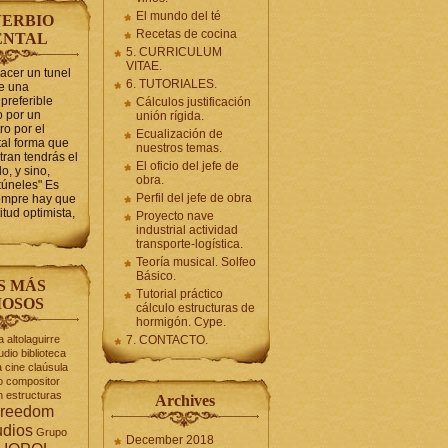
El mundo del té
ERBIO
Recetas de cocina
ENTAL
5. CURRICULUM
VITAE.
hacer un tunel
6. TUTORIALES.
se una
preferible
Cálculos justificación
 por un
unión rígida.
ro por el
Ecualización de
tal forma que
nuestros temas.
tran tendrás el
El oficio del jefe de
o, y sino,
obra.
túneles" Es
Perfil del jefe de obra
iempre hay que
itud optimista,
Proyecto nave
industrial actividad
transporte-logística.
Teoría musical. Solfeo
Básico.
S MÁS
Tutorial práctico
OSOS
cálculo estructuras de
hormigón. Cype.
a
altolaguirre
7. CONTACTO.
udio
biblioteca
a
cine
claúsula
o
compositor
n
estructuras
Archives
reedom
udios
Grupo
December 2018