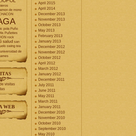
LIOPOL
April 2015
nieros
April 2014
jamon de mono
December 2013
CHACON
AGA
November 2013
October 2013
ic
pola
Puño
May 2013
is Puñettes
February 2013
CION
rock
G
salud
January 2013
san
uelo
swing
tea
December 2012
universidad de
November 2012
games
October 2012
April 2012
March 2012
ITAS
January 2012
December 2011
July 2011
itas
June 2011
May 2011
March 2011
A WEB
January 2011
December 2010
November 2010
October 2010
September 2010
May 2010