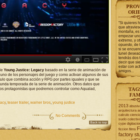
PROV
ORI
"Si quieres 
que atravie
montaña, es 
empezar uno
extremo, y ot
opuesto, de 
si se encuen
tunel desead
tendrás dos 
decir que s
estar con act
 de
Young Justice: Legacy
basado en la serie de animación de
amigos...
uno de los personajes del juego y como activan algunos de sus
tulo que combina acción y RPG por partes iguales y que se
egunda temporada de la serie de animación. Otros datos que
os protagonistas que podremos controlar como Aqualad,
TAG
FAM
gacy
,
teaser trailer
,
warner bros
,
young justice
2013
abusiv
arquitectura
a
calculo
cienci
No Comments
suelo
colectiv
Back to top
cype
digitacio
F
ficcion
films
factory st