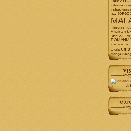
HE
Hatillo 2
industrial
inge
instalaciones
jazz
JORGE 
MAL
minecraft
mus
Americano & H
REHABILITA
ROMANM
jose
sencha
s
uma
tutorial
malaga
video
VIS
contador vis
MAP