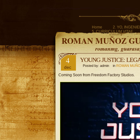
Home
2. YO, INGENI
5. CURRICULUM VITAE.
ROMAN MUÑOZ G
romanmg, guarasa, 
4
YOUNG JUSTICE: LEG
Posted by: admin in
ROMAN MUÑO
dec
Coming Soon from Freedom Factory Studios.