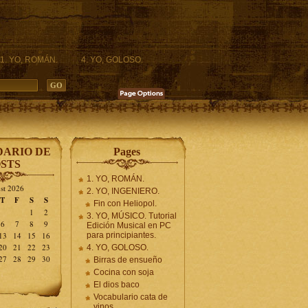
1. YO, ROMÁN.
4. YO, GOLOSO.
ARIO DE
Pages
STS
1. YO, ROMÁN.
st 2026
2. YO, INGENIERO.
T
F
S
S
Fin con Heliopol.
1
2
3. YO, MÚSICO. Tutorial
6
7
8
9
Edición Musical en PC
13
14
15
16
para principiantes.
20
21
22
23
4. YO, GOLOSO.
27
28
29
30
Birras de ensueño
Cocina con soja
El dios baco
Vocabulario cata de
vinos.