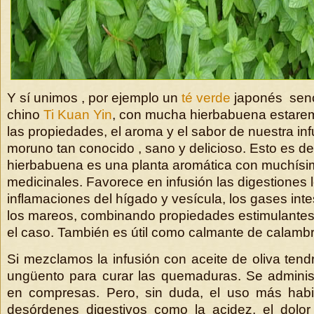
Y sí unimos , por ejemplo un
té verde
japonés sen
chino
Ti Kuan Yin
, con mucha hierbabuena estar
las propiedades, el aroma y el sabor de nuestra infu
moruno tan conocido , sano y delicioso. Esto es de
hierbabuena es una planta aromática con muchísi
medicinales. Favorece en infusión las digestiones l
inflamaciones del hígado y vesícula, los gases intes
los mareos, combinando propiedades estimulantes
el caso. También es útil como calmante de calamb
Si mezclamos la infusión con aceite de oliva ten
ungüento para curar las quemaduras. Se administ
en compresas. Pero, sin duda, el uso más habit
desórdenes digestivos como la acidez, el dolo