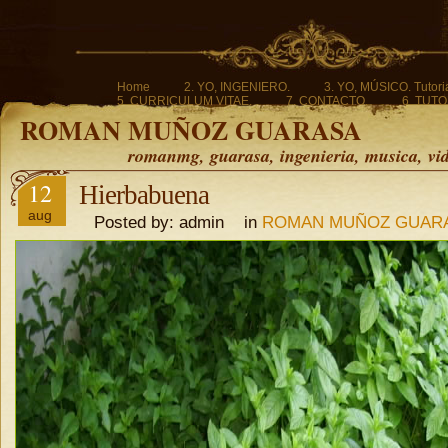
Home
2. YO, INGENIERO.
3. YO, MÚSICO. Tutoria
5. CURRICULUM VITAE.
7. CONTACTO.
6. TUTO
ROMAN MUÑOZ GUARASA
romanmg, guarasa, ingenieria, musica, vi
12
Hierbabuena
aug
Posted by: admin in
ROMAN MUÑOZ GUAR