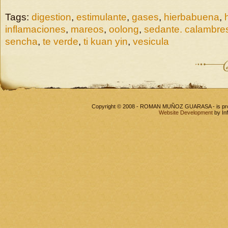
Tags:
digestion
,
estimulante
,
gases
,
hierbabuena
,
inflamaciones
,
mareos
,
oolong
,
sedante. calambre
sencha
,
te verde
,
ti kuan yin
,
vesicula
Copyright © 2008 - ROMAN MUÑOZ GUARASA - is pr
Website Development
by In