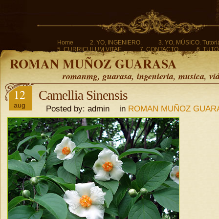
Home
2. YO, INGENIERO.
3. YO, MÚSICO. Tutoria
5. CURRICULUM VITAE.
7. CONTACTO.
6. TUTO
ROMAN MUÑOZ GUARASA
romanmg, guarasa, ingenieria, musica, vi
12
Camellia Sinensis
aug
Posted by: admin in
ROMAN MUÑOZ GUAR