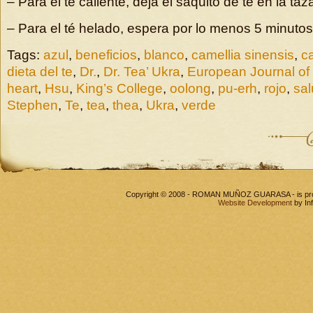
– Para el té caliente, deja el saquito de té en la ta
– Para el té helado, espera por lo menos 5 minutos
Tags:
azul
,
beneficios
,
blanco
,
camellia sinensis
,
c
dieta del te
,
Dr.
,
Dr. Tea’ Ukra
,
European Journal of C
heart
,
Hsu
,
King’s College
,
oolong
,
pu-erh
,
rojo
,
sa
Stephen
,
Te
,
tea
,
thea
,
Ukra
,
verde
Copyright © 2008 - ROMAN MUÑOZ GUARASA - is pr
Website Development
by In