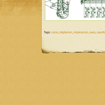
Tags:
curso
,
digitacion
,
respiracion
,
saxo
,
saxof