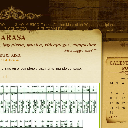
ERO.
3. YO, MÚSICO. Tutorial Edición Musical en PC para principiantes.
7. CONTACTO.
6. TUTORIALES.
Find Entries
UARASA
ingenieria, musica, videojuegos, compositor
Posts Tagged ‘saxo’
ra el saxo.
Z GUARASA
CALEND
PO
endizaje en el complejo y fascinante mundo del saxo.
.html
Augu
M
T
W
3
4
5
10
11
12
17
18
19
24
25
26
31
« Dec