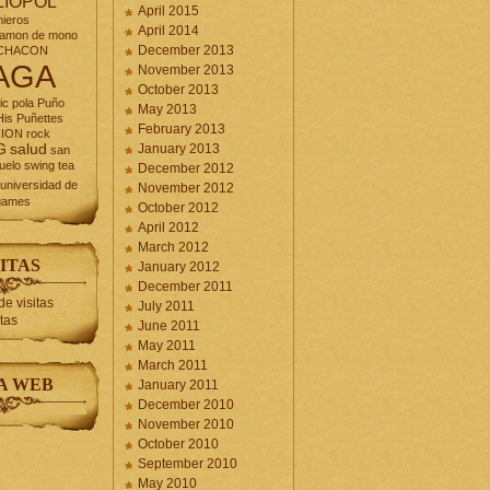
LIOPOL
April 2015
nieros
April 2014
jamon de mono
December 2013
CHACON
AGA
November 2013
October 2013
ic
pola
Puño
May 2013
is Puñettes
February 2013
CION
rock
G
salud
January 2013
san
uelo
swing
tea
December 2012
universidad de
November 2012
games
October 2012
April 2012
March 2012
ITAS
January 2012
December 2011
July 2011
itas
June 2011
May 2011
March 2011
A WEB
January 2011
December 2010
November 2010
October 2010
September 2010
May 2010