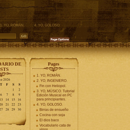
1. YO, ROMÁN.
4. YO, GOLOSO.
ARIO DE
Pages
STS
1. YO, ROMÁN.
st 2026
2. YO, INGENIERO.
T
F
S
S
Fin con Heliopol.
1
2
3. YO, MÚSICO. Tutorial
6
7
8
9
Edición Musical en PC
13
14
15
16
para principiantes.
20
21
22
23
4. YO, GOLOSO.
27
28
29
30
Birras de ensueño
Cocina con soja
El dios baco
Vocabulario cata de
vinos.