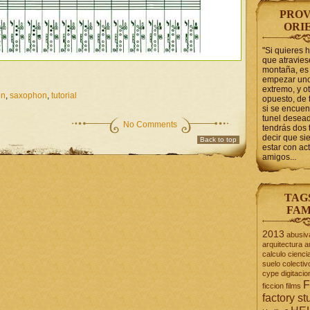
PROV
ORI
"Si quieres 
que atravie
montaña, es 
empezar uno
extremo, y ot
on
,
saxophon
,
tutorial
opuesto, de 
si se encuen
tunel desead
No Comments
tendrás dos 
decir que s
Back to top
estar con act
amigos...
TAG
FAM
2013
abusiv
arquitectura
a
calculo
cienci
suelo
colectiv
cype
digitacio
F
ficcion
films
factory st