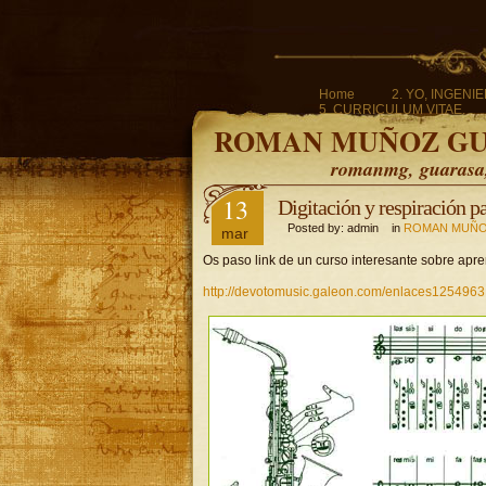
Home
2. YO, INGENI
5. CURRICULUM VITAE.
ROMAN MUÑOZ G
romanmg, guarasa, 
13
Digitación y respiración pa
Posted by: admin in
ROMAN MUÑO
mar
Os paso link de un curso interesante sobre apr
http://devotomusic.galeon.com/enlaces1254963