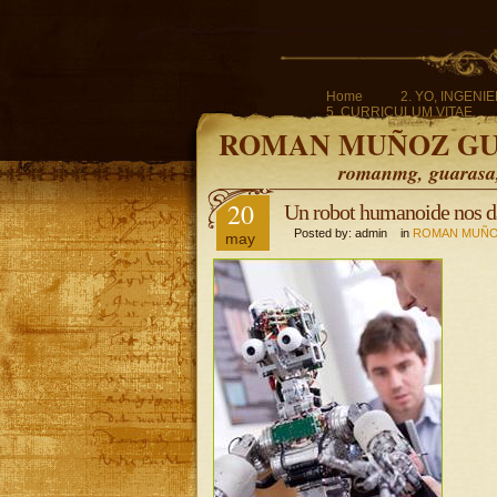
Home
2. YO, INGENI
5. CURRICULUM VITAE.
ROMAN MUÑOZ G
romanmg, guarasa, 
20
Un robot humanoide nos d
Posted by: admin in
ROMAN MUÑO
may