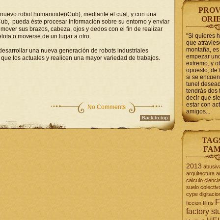
PROV
 nuevo robot humanoide(iCub), mediante el cual, y
con una
ORI
iCub, pueda
éste
procesar información sobre su entorno y enviar
 mover sus brazos, cabeza, ojos y dedos con el fin de realizar
"Si quieres 
elota o moverse de un lugar a otro.
que atravie
montaña, es 
 desarrollar una nueva generación de robots industriales
empezar uno
que los actuales y realicen una mayor variedad de trabajos.
extremo, y ot
opuesto, de 
si se encuen
tunel desead
tendrás dos 
decir que s
estar con act
No Comments
amigos...
Back to top
TAG
FAM
2013
abusiv
arquitectura
a
calculo
cienci
suelo
colectiv
cype
digitacio
F
ficcion
films
factory st