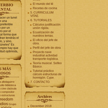
El mundo del té
ERBIO
Recetas de cocina
ENTAL
5. CURRICULUM
VITAE.
hacer un tunel
6. TUTORIALES.
se una
preferible
Cálculos justificación
 por un
unión rígida.
ro por el
Ecualización de
tal forma que
nuestros temas.
tran tendrás el
El oficio del jefe de
o, y sino,
obra.
túneles" Es
Perfil del jefe de obra
iempre hay que
itud optimista,
Proyecto nave
industrial actividad
transporte-logística.
Teoría musical. Solfeo
Básico.
S MÁS
Tutorial práctico
OSOS
cálculo estructuras de
hormigón. Cype.
a
altolaguirre
7. CONTACTO.
udio
biblioteca
a
cine
claúsula
o
compositor
n
estructuras
Archives
reedom
udios
Grupo
December 2018