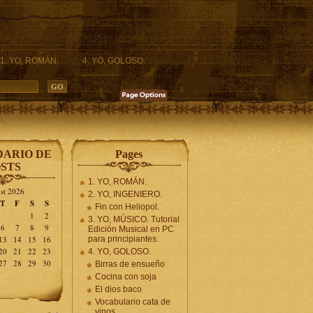
1. YO, ROMÁN.
4. YO, GOLOSO.
ARIO DE
Pages
STS
1. YO, ROMÁN.
st 2026
2. YO, INGENIERO.
T
F
S
S
Fin con Heliopol.
1
2
3. YO, MÚSICO. Tutorial
6
7
8
9
Edición Musical en PC
13
14
15
16
para principiantes.
20
21
22
23
4. YO, GOLOSO.
27
28
29
30
Birras de ensueño
Cocina con soja
El dios baco
Vocabulario cata de
vinos.