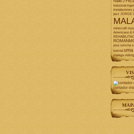
HE
Hatillo 2
industrial
inge
instalaciones
jazz
JORGE 
MAL
minecraft
mus
Americano & H
REHABILITA
ROMANM
jose
sencha
s
uma
tutorial
malaga
video
VIS
contador vis
MAP