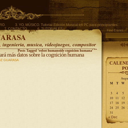
ERO.
3. YO, MÚSICO. Tutorial Edición Musical en PC para principiantes.
7. CONTACTO.
6. TUTORIALES.
Find Entries
UARASA
ingenieria, musica, videojuegos, compositor
Posts Tagged ‘robot humanoide cognicion humana’
ará más datos sobre la cognición humana
Z GUARASA
CALEND
PO
Augu
M
T
W
3
4
5
10
11
12
17
18
19
24
25
26
31
« Dec