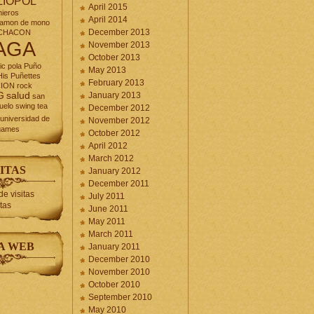
LIOPOL
April 2015
nieros
April 2014
jamon de mono
December 2013
CHACON
AGA
November 2013
October 2013
ic
pola
Puño
May 2013
is Puñettes
February 2013
CION
rock
G
salud
January 2013
san
uelo
swing
tea
December 2012
universidad de
November 2012
games
October 2012
April 2012
March 2012
ITAS
January 2012
December 2011
July 2011
itas
June 2011
May 2011
March 2011
A WEB
January 2011
December 2010
November 2010
October 2010
September 2010
May 2010