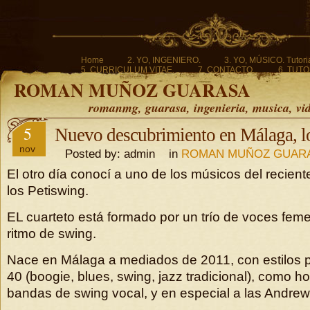
Home
2. YO, INGENIERO.
3. YO, MÚSICO. Tutoria
5. CURRICULUM VITAE.
7. CONTACTO.
6. TUTO
ROMAN MUÑOZ GUARASA
romanmg, guarasa, ingenieria, musica, vi
5
Nuevo descubrimiento en Málaga, lo
nov
Posted by: admin in
ROMAN MUÑOZ GUAR
El otro día conocí a uno de los músicos del recient
los Petiswing.
EL cuarteto está formado por un trío de voces feme
ritmo de swing.
Nace en Málaga a mediados de 2011, con estilos p
40 (boogie, blues, swing, jazz tradicional), como h
bandas de swing vocal, y en especial a las Andrew