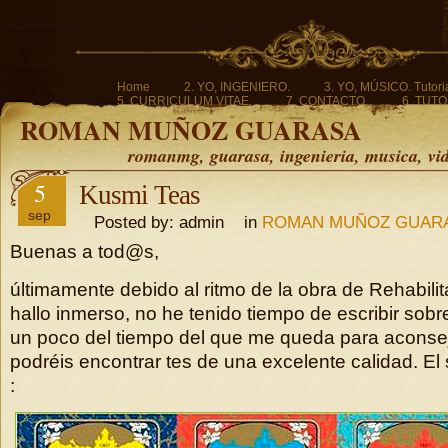
Home
2. YO, INGENIERO.
3. YO, MÚSICO. Tutoria
5. CURRICULUM VITAE.
7. CONTACTO.
6. TUTO
ROMAN MUÑOZ GUARASA
romanmg, guarasa, ingenieria, musica, vi
5
Kusmi Teas
sep
Posted by: admin in
ROMAN MUÑOZ GUAR
Buenas a tod@s,
últimamente debido al ritmo de la obra de Rehabili
hallo inmerso, no he tenido tiempo de escribir sob
un poco del tiempo del que me queda para aconsej
podréis encontrar tes de una excelente calidad. El 
: