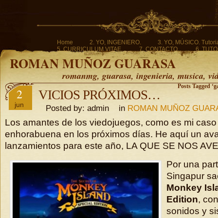
Home
2. YO, INGENIERO.
3. YO, MÚSICO. Tutoria
5. CURRICULUM VITAE.
7. CONTACTO.
6. TUTO
ROMAN MUÑOZ GUARASA
romanmg, guarasa, ingenieria, musica, vi
Posts Tagged ‘ga
2
VICIOS PRÓXIMOS…
jun
Posted by: admin in
ROMAN MUÑOZ GUAR
Los amantes de los viedojuegos, como es mi cas
enhorabuena en los próximos días. He aquí un av
lanzamientos para este año, LA QUE SE NOS AVE
Por una par
Singapur s
Monkey Isl
Edition
, co
sonidos y si