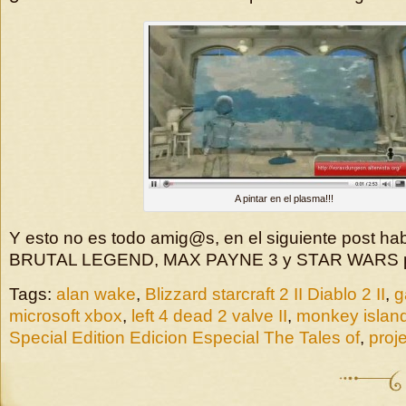
A pintar en el plasma!!!
Y esto no es todo amig@s, en el siguiente post h
BRUTAL LEGEND, MAX PAYNE 3 y STAR WARS 
Tags:
alan wake
,
Blizzard starcraft 2 II Diablo 2 II
,
g
microsoft xbox
,
left 4 dead 2 valve II
,
monkey island
Special Edition Edicion Especial The Tales of
,
proje