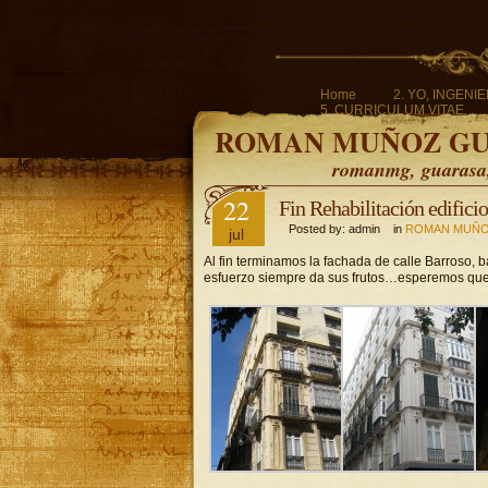
Home
2. YO, INGENI
5. CURRICULUM VITAE.
ROMAN MUÑOZ G
romanmg, guarasa, 
22
Fin Rehabilitación edificio
Posted by: admin in
ROMAN MUÑO
jul
Al fin terminamos la fachada de calle Barroso, b
esfuerzo siempre da sus frutos…esperemos que 