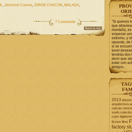
OL
,
Jerónimo Cuervo
,
JORGE CHACON
,
MALAGA
,
PROV
ORI
"Si quieres 
7 Comments
que atravie
Back to top
montaña, es 
empezar uno
extremo, y ot
opuesto, de 
si se encuen
tunel desead
tendrás dos 
decir que s
estar con act
amigos...
TAG
FAM
2013
abusiv
arquitectura
a
calculo
cienci
suelo
colectiv
cype
digitacio
F
ficcion
films
factory st