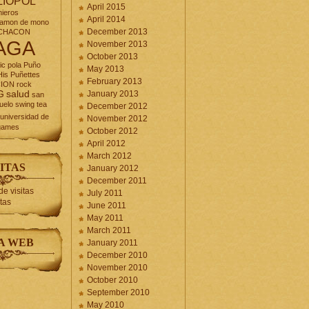
LIOPOL
April 2015
nieros
April 2014
jamon de mono
December 2013
CHACON
AGA
November 2013
October 2013
ic
pola
Puño
May 2013
is Puñettes
February 2013
CION
rock
G
salud
January 2013
san
uelo
swing
tea
December 2012
universidad de
November 2012
games
October 2012
April 2012
March 2012
ITAS
January 2012
December 2011
July 2011
itas
June 2011
May 2011
March 2011
A WEB
January 2011
December 2010
November 2010
October 2010
September 2010
May 2010