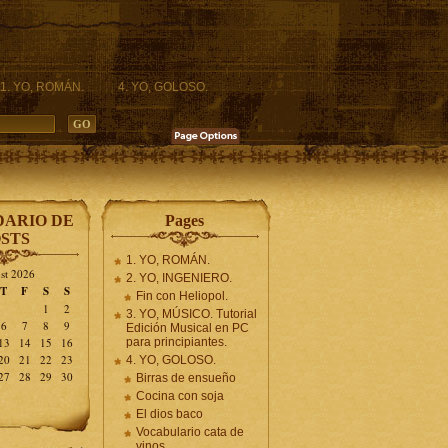
1. YO, ROMÁN.
4. YO, GOLOSO.
ARIO DE
Pages
STS
1. YO, ROMÁN.
st 2026
2. YO, INGENIERO.
T
F
S
S
Fin con Heliopol.
1
2
3. YO, MÚSICO. Tutorial
6
7
8
9
Edición Musical en PC
13
14
15
16
para principiantes.
20
21
22
23
4. YO, GOLOSO.
27
28
29
30
Birras de ensueño
Cocina con soja
El dios baco
Vocabulario cata de
vinos.