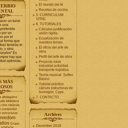
El mundo del té
ERBIO
Recetas de cocina
ENTAL
5. CURRICULUM
VITAE.
hacer un tunel
6. TUTORIALES.
se una
preferible
Cálculos justificación
 por un
unión rígida.
ro por el
Ecualización de
tal forma que
nuestros temas.
tran tendrás el
El oficio del jefe de
o, y sino,
obra.
túneles" Es
Perfil del jefe de obra
iempre hay que
itud optimista,
Proyecto nave
industrial actividad
transporte-logística.
Teoría musical. Solfeo
Básico.
S MÁS
Tutorial práctico
OSOS
cálculo estructuras de
hormigón. Cype.
a
altolaguirre
7. CONTACTO.
udio
biblioteca
a
cine
claúsula
o
compositor
n
estructuras
Archives
reedom
udios
Grupo
December 2018