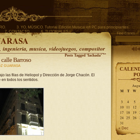
ERO.
3. YO, MÚSICO. Tutorial Edición Musical en PC para principiantes.
7. CONTACTO.
6. TUTORIALES.
Find Entries
UARASA
ingenieria, musica, videojuegos, compositor
Posts Tagged ‘fachada’
 calle Barroso
Z GUARASA
CALEND
PO
ajo las filas de Heliopol y Dirección de Jorge Chacón. El
en todos los sentidos.
Augu
M
T
W
3
4
5
10
11
12
17
18
19
24
25
26
31
« Dec