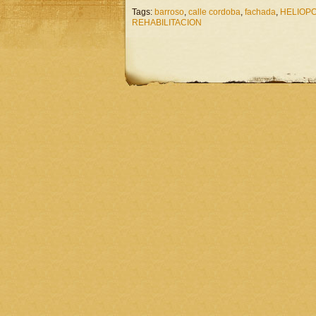
Tags:
barroso
,
calle cordoba
,
fachada
,
HELIOP
REHABILITACION