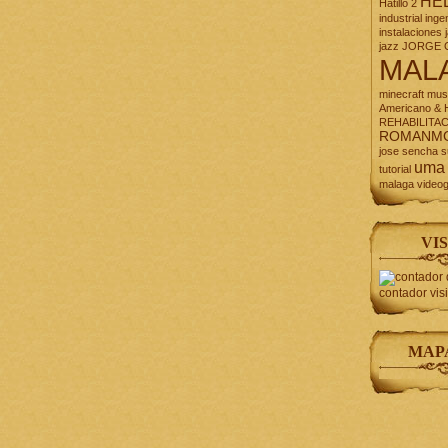
HE
Hatillo 2
industrial
inge
instalaciones
jazz
JORGE 
MAL
minecraft
mus
Americano & H
REHABILITA
ROMANM
jose
sencha
s
uma
tutorial
malaga
video
VIS
contador vis
MAP