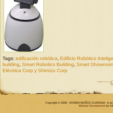
Tags:
edificación robótica
,
Edificio Robótico Intelig
building
,
Smart Robotics Building
,
Smart Showroo
Eléctrica Corp y Shimizu Corp
Copyright © 2008 - ROMAN MUÑOZ GUARASA - is pr
Website Development
by In