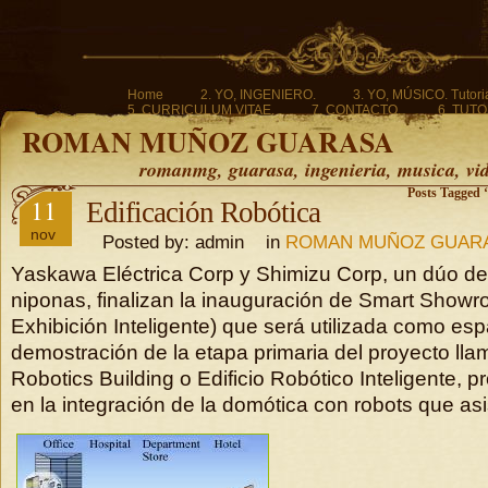
Home
2. YO, INGENIERO.
3. YO, MÚSICO. Tutoria
5. CURRICULUM VITAE.
7. CONTACTO.
6. TUTO
ROMAN MUÑOZ GUARASA
romanmg, guarasa, ingenieria, musica, vi
Posts Tagged ‘
11
Edificación Robótica
nov
Posted by: admin in
ROMAN MUÑOZ GUAR
Yaskawa Eléctrica Corp y Shimizu Corp, un dúo d
niponas, finalizan la inauguración de Smart Showr
Exhibición Inteligente) que será utilizada como esp
demostración de la etapa primaria del proyecto ll
Robotics Building o Edificio Robótico Inteligente, 
en la integración de la domótica con robots que asi