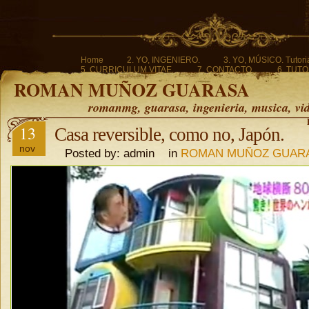
Home
2. YO, INGENIERO.
3. YO, MÚSICO. Tutoria
5. CURRICULUM VITAE.
7. CONTACTO.
6. TUTO
ROMAN MUÑOZ GUARASA
romanmg, guarasa, ingenieria, musica, vi
13
Casa reversible, como no, Japón.
nov
Posted by: admin in
ROMAN MUÑOZ GUAR