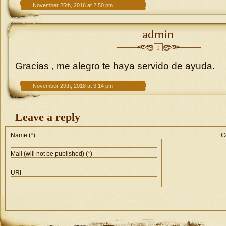
November 25th, 2016 at 2:50 pm
admin
2
Gracias , me alegro te haya servido de ayuda.
November 29th, 2018 at 3:14 pm
Leave a reply
Name (
*
)
C
Mail (will not be published) (
*
)
URI