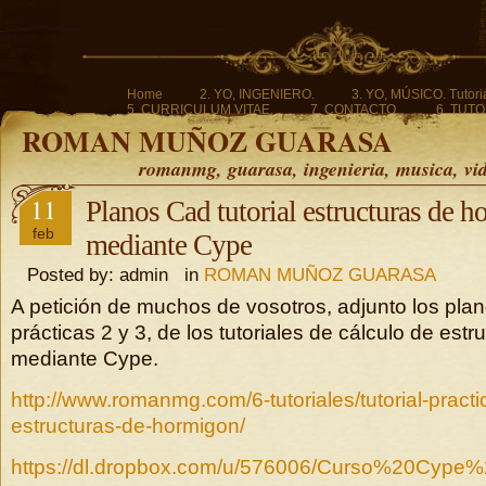
Home
2. YO, INGENIERO.
3. YO, MÚSICO. Tutoria
5. CURRICULUM VITAE.
7. CONTACTO.
6. TUTO
ROMAN MUÑOZ GUARASA
romanmg, guarasa, ingenieria, musica, vi
11
Planos Cad tutorial estructuras de 
feb
mediante Cype
Posted by: admin in
ROMAN MUÑOZ GUARASA
A petición de muchos de vosotros, adjunto los pla
prácticas 2 y 3, de los tutoriales de cálculo de est
mediante Cype.
http://www.romanmg.com/6-tutoriales/tutorial-practi
estructuras-de-hormigon/
https://dl.dropbox.com/u/576006/Curso%20Cyp