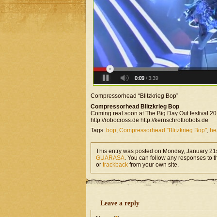
Compressorhead “Blitzkrieg Bop”
Compressorhead Blitzkrieg Bop
Coming real soon at The Big Day Out festival 
http://robocross.de http://kernschrottrobots.de
Tags:
bop
,
Compressorhead "Blitzkrieg Bop"
,
he
This entry was posted on Monday, January 21s
GUARASA
. You can follow any responses to t
or
trackback
from your own site.
Leave a reply