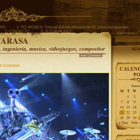
ERO.
3. YO, MÚSICO. Tutorial Edición Musical en PC para principiantes.
7. CONTACTO.
6. TUTORIALES.
Find Entries
UARASA
ingenieria, musica, videojuegos, compositor
Add Comment
Z GUARASA
CALEND
PO
Janua
M
T
W
1
2
7
8
9
14
15
16
21
22
23
28
29
30
« Dec
Feb 