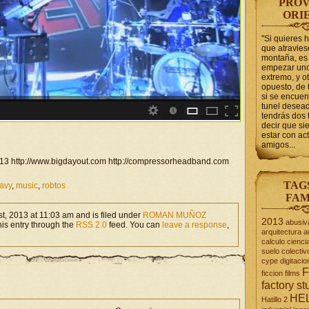
PROV
ORI
"Si quieres 
que atravie
montaña, es 
empezar uno
extremo, y ot
opuesto, de 
si se encuen
tunel desead
tendrás dos 
decir que s
estar con act
amigos...
2013 http://www.bigdayout.com http://compressorheadband.com
TAG
avy
,
music
,
robtos
FAM
t, 2013 at 11:03 am and is filed under
ROMAN MUÑOZ
2013
abusiv
his entry through the
RSS 2.0
feed. You can
leave a response
,
arquitectura
a
calculo
cienci
suelo
colectiv
cype
digitacio
F
ficcion
films
factory st
HE
Hatillo 2