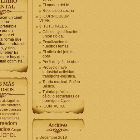
ERBIO
El mundo del té
ENTAL
Recetas de cocina
5. CURRICULUM
hacer un tunel
VITAE.
se una
preferible
6. TUTORIALES.
 por un
Cálculos justificación
ro por el
unión rígida.
tal forma que
Ecualización de
tran tendrás el
nuestros temas.
o, y sino,
El oficio del jefe de
túneles" Es
obra.
iempre hay que
itud optimista,
Perfil del jefe de obra
Proyecto nave
industrial actividad
transporte-logística.
Teoría musical. Solfeo
S MÁS
Básico.
OSOS
Tutorial práctico
cálculo estructuras de
hormigón. Cype.
a
altolaguirre
udio
biblioteca
7. CONTACTO.
a
cine
claúsula
o
compositor
n
estructuras
reedom
Archives
udios
Grupo
LIOPOL
December 2018