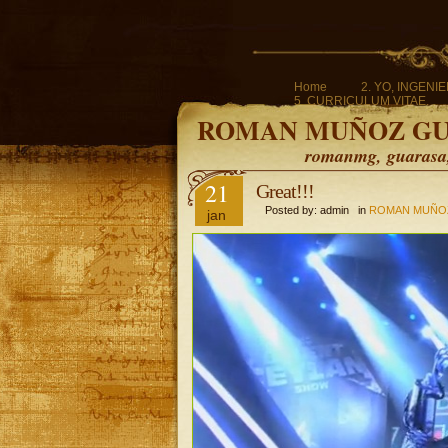
Home
2. YO, INGENI
5. CURRICULUM VITAE.
ROMAN MUÑOZ G
romanmg, guarasa, 
21
Great!!!
Posted by: admin in
ROMAN MUÑO
jan