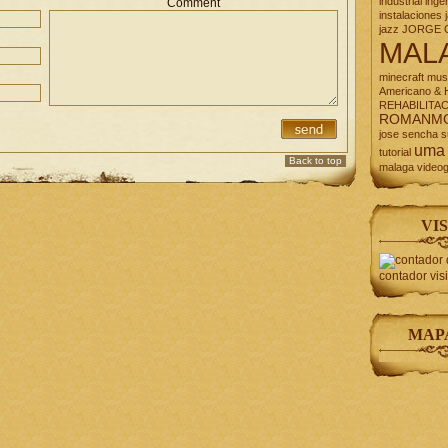
industrial
inge
Comment
instalaciones
jazz
JORGE 
MAL
minecraft
mus
Americano & H
REHABILITA
ROMANM
jose
sencha
s
uma
tutorial
Back to top
malaga
video
VIS
contador vis
MAP