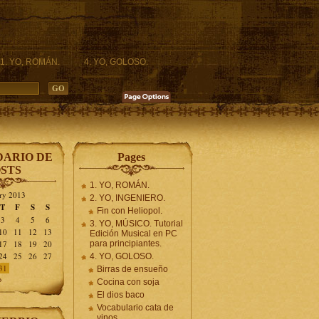
1. YO, ROMÁN.
4. YO, GOLOSO.
ARIO DE
Pages
STS
1. YO, ROMÁN.
ry 2013
2. YO, INGENIERO.
T
F
S
S
Fin con Heliopol.
3
4
5
6
3. YO, MÚSICO. Tutorial
10
11
12
13
Edición Musical en PC
17
18
19
20
para principiantes.
24
25
26
27
4. YO, GOLOSO.
31
Birras de ensueño
»
Cocina con soja
El dios baco
Vocabulario cata de
vinos.