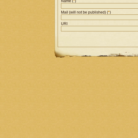
Name (
*
)
Mail (will not be published) (
*
)
URI