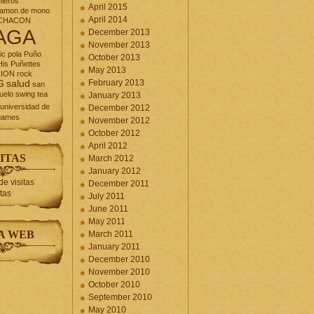
nieros
April 2015
jamon de mono
April 2014
CHACON
AGA
December 2013
November 2013
ic
pola
Puño
October 2013
is Puñettes
May 2013
CION
rock
February 2013
G
salud
san
uelo
swing
tea
January 2013
universidad de
December 2012
games
November 2012
October 2012
April 2012
ITAS
March 2012
January 2012
December 2011
itas
July 2011
June 2011
May 2011
A WEB
March 2011
January 2011
December 2010
November 2010
October 2010
September 2010
May 2010